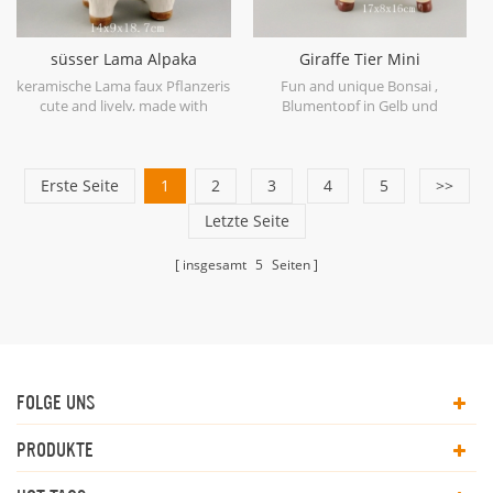
süsser Lama Alpaka
Giraffe Tier Mini
Blumentopf mit gefüllten
Blumenkasten saftigen
keramische Lama faux Pflanzeris
Fun and unique Bonsai ,
Pflanzen
Pflanzer Topf
cute and lively, made with
Blumentopf in Gelb und
earthenware and hand painted
Handbemalung. Es ist geeignet
with details. You may need it for
für Bonsai-Bäume, kleine
your living house.
mittelgroße Pflanzen und
Erste Seite
1
2
3
Sukkulenten.
4
5
>>
Letzte Seite
insgesamt
5
Seiten
FOLGE UNS
PRODUKTE