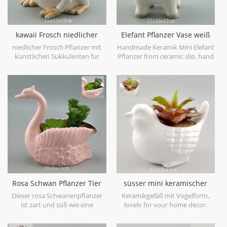
kawaii Frosch niedlicher
Elefant Pflanzer Vase weiß
Pflanztopf für Zuhause
Keramik Tier Topf
niedlicher Frosch Pflanzer mit
Handmade Keramik Mini Elefant
künstlichen Sukkulenten für
Pflanzer from ceramic slip. hand
Haus- oder Bürodekorationen.
painted in a clear glaze and
finish with grey foot accent.
Rosa Schwan Pflanzer Tier
süsser mini keramischer
Mini Pflanzer Topf
Vogelpflanzer weiß
Dieser rosa Schwanenpflanzer
Keramikgefäß mit Vogelform,
ist zart und süß wie eine
lovely for your home decor.
Tischdekoration, hier wird er als
Pflanzer für Sukkulenten,