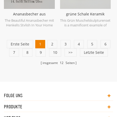
Ananasbecher aus
grüne Schale Keramik
goldfarbenem Keramik
Skulptur Set
The Beautiful Ananasbecher mit
This Grün Muschelskulpturenset
HenkelIs Stylish In Your Home
is a magnificent example of
And Office.
ceramic at its finest in soft
shades of Green.
Erste Seite
1
2
3
4
5
6
7
8
9
10
>>
Letzte Seite
insgesamt
12
Seiten
FOLGE UNS
PRODUKTE