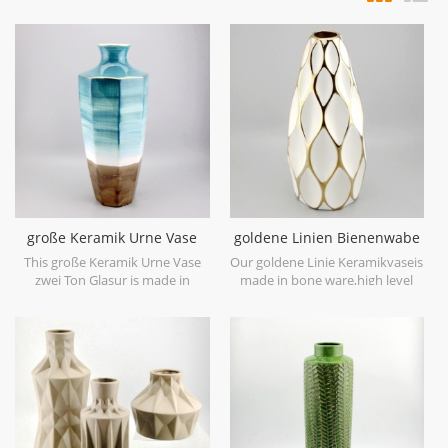
große Keramik Urne Vase
goldene Linien Bienenwabe
zwei Ton Glasur
keramische weiße Vase
This große Keramik Urne Vase
Our goldene Linie Keramikvaseis
zwei Ton Glasur is made in
made in bone ware,high level
stoneware with reactive glaze
white ceramic,with hand painted
material to present two tone
electroplating gold.
colors,it is hand crafted so the
color is variance,two size
options with 19.7''h and 16.7''h.