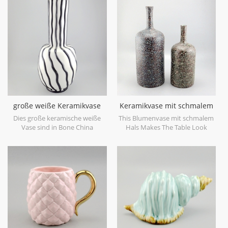
glaze on the surface,different
objects. Can be sold individually.
from the white glaze finish. Is
much more beautiful,precious
and high value.
große weiße Keramikvase
Keramikvase mit schmalem
mit schwarzen
Hals
Dies große keramische weiße
This Blumenvase mit schmalem
Handlacklinien
Vase sind in Bone China
Hals Makes The Table Look
Porzellan, großer Fang für Ihr
Beautiful!
Zuhause und Hochzeit
dekorative Objekte gemacht.
kann einzeln verkauft werden.