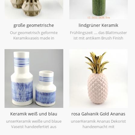
große geometrische
lindgrüner Keramik
Keramikvase braun 3er Set
Vasenblatt Patten
Our geometrisch geformte
Frühlingszeit .... das Blattmuster
Keramikvaseis made in
ist mit antikem Brush Finish
stoneware with matt glaze
geprägt, bringt Sie auf den
material in geometric shapes,it is
ersten Blick in den Frühling. es
hand-crafted with three sizes
ist aus Feinsteinzeug in China
assorted,very nice fit with your
gefertigt, bekommen mehr
modern furniture.
Frühlingsstimmung versuchen
Sie dieslindgrüne Keramikvase.
Keramik weiß und blau
rosa Galvanik Gold Ananas
Tischvase Hand malen
Figur Haus Deko
unserKeramik weiße und blaue
unserKeramik Ananas Dekorist
Vaseist handgefertigt aus
handgemacht mit
hochwertigem weißem
galvanisierengold auf Blatt,