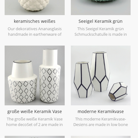
keramisches weißes
Seeigel Keramik grün
dekoratives Ananasglas mit
Schmuckschatulle
Our dekoratives Ananasglasis
This Seeigel Keramik grün
Golddeckel
handmade in earthenware of
Schmuckschatulle is made in
China,with a elegant metallic
porcelain with green glossy
gold leaf lid,can be used as a
glaze. Can be used for jewelry
decorative canister,or
storage or dry food and goods.
decorative object only. Can be
Microwave safe and food safe.
smaller and filled with was as a
candle holder. Hand wash only.
große weiße Keramik Vase
moderne Keramikvase
home deco
Designs weiß und schwarz
The große weiße Keramik Vase
This moderne Keramikvase-
home decoSet of 2 are made in
Designs are made in low bone
low bone China porcelain,is
China porcelain,great catching
snow white with transparent
for your home decorative