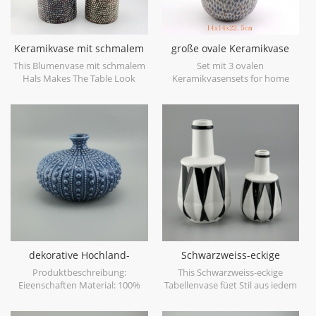
Keramikvase mit schmalem
große ovale Keramikvase
Hals
blau antik
This Blumenvase mit schmalem
Set mit 3 ovalen
Hals Makes The Table Look
Keramikvasensets for home
Beautiful!
decor.
dekorative Hochland-
Schwarzweiss-eckige
Tischvase
Tabellenvase
Produktbeschreibung:
This Schwarzweiss-eckige
Eigenschaften Material: 100%
Tabellenvase fügt Stil aus jedem
Keramik Hochland-Sammlung
Blickwinkel hinzu. eckige Knoten
handgemacht Vorteil: 1)
verleihen jedem Ambiente ein