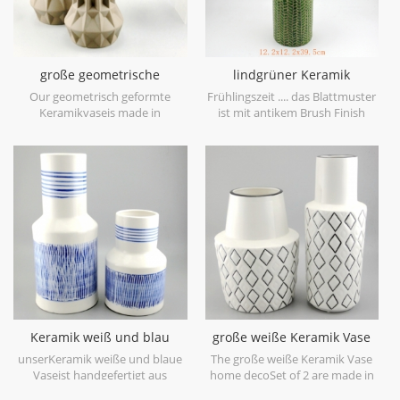
große geometrische
lindgrüner Keramik
Keramikvase braun 3er Set
Vasenblatt Patten
Our geometrisch geformte
Frühlingszeit .... das Blattmuster
Keramikvaseis made in
ist mit antikem Brush Finish
stoneware with matt glaze
geprägt, bringt Sie auf den
material in geometric shapes,it is
ersten Blick in den Frühling. es
hand-crafted with three sizes
ist aus Feinsteinzeug in China
assorted,very nice fit with your
gefertigt, bekommen mehr
modern furniture.
Frühlingsstimmung versuchen
Sie dieslindgrüne Keramikvase.
Keramik weiß und blau
große weiße Keramik Vase
Tischvase Hand malen
home deco
unserKeramik weiße und blaue
The große weiße Keramik Vase
Vaseist handgefertigt aus
home decoSet of 2 are made in
hochwertigem weißem
low bone China porcelain,is