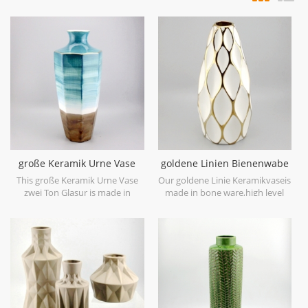
große Keramik Urne Vase
goldene Linien Bienenwabe
zwei Ton Glasur
keramische weiße Vase
This große Keramik Urne Vase
Our goldene Linie Keramikvaseis
zwei Ton Glasur is made in
made in bone ware,high level
stoneware with reactive glaze
white ceramic,with hand painted
material to present two tone
electroplating gold.
colors,it is hand crafted so the
color is variance,two size
options with 19.7''h and 16.7''h.