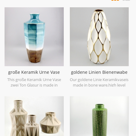
große Keramik Urne Vase
goldene Linien Bienenwabe
zwei Ton Glasur
keramische weiße Vase
This große Keramik Urne Vase
Our goldene Linie Keramikvaseis
zwei Ton Glasur is made in
made in bone ware,high level
stoneware with reactive glaze
white ceramic,with hand painted
material to present two tone
electroplating gold.
colors,it is hand crafted so the
color is variance,two size
options with 19.7''h and 16.7''h.