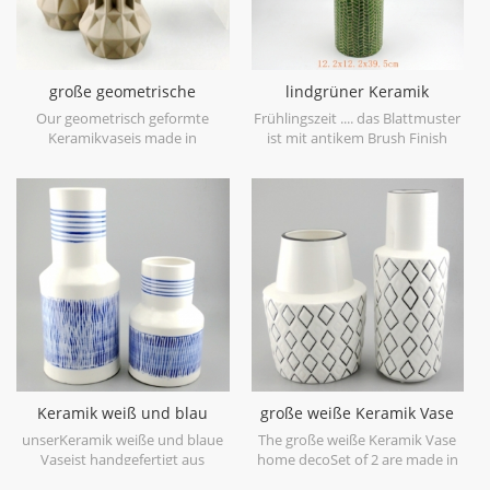
große geometrische
lindgrüner Keramik
Keramikvase braun 3er Set
Vasenblatt Patten
Our geometrisch geformte
Frühlingszeit .... das Blattmuster
Keramikvaseis made in
ist mit antikem Brush Finish
stoneware with matt glaze
geprägt, bringt Sie auf den
material in geometric shapes,it is
ersten Blick in den Frühling. es
hand-crafted with three sizes
ist aus Feinsteinzeug in China
assorted,very nice fit with your
gefertigt, bekommen mehr
modern furniture.
Frühlingsstimmung versuchen
Sie dieslindgrüne Keramikvase.
Keramik weiß und blau
große weiße Keramik Vase
Tischvase Hand malen
home deco
unserKeramik weiße und blaue
The große weiße Keramik Vase
Vaseist handgefertigt aus
home decoSet of 2 are made in
hochwertigem weißem
low bone China porcelain,is