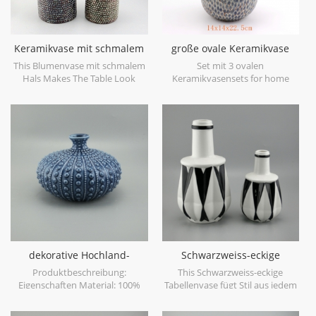
Keramikvase mit schmalem
große ovale Keramikvase
Hals
blau antik
This Blumenvase mit schmalem
Set mit 3 ovalen
Hals Makes The Table Look
Keramikvasensets for home
Beautiful!
decor.
dekorative Hochland-
Schwarzweiss-eckige
Tischvase
Tabellenvase
Produktbeschreibung:
This Schwarzweiss-eckige
Eigenschaften Material: 100%
Tabellenvase fügt Stil aus jedem
Keramik Hochland-Sammlung
Blickwinkel hinzu. eckige Knoten
handgemacht Vorteil: 1)
verleihen jedem Ambiente ein