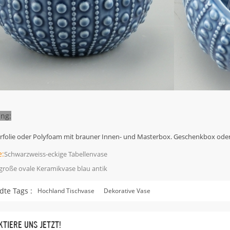
ng:
erfolie oder Polyfoam mit brauner Innen- und Masterbox. Geschenkbox oder 
e:
Schwarzweiss-eckige Tabellenvase
große ovale Keramikvase blau antik
te Tags :
Hochland Tischvase
Dekorative Vase
TIERE UNS JETZT!