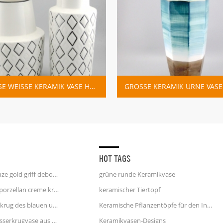
GROSSE WEISSE KERAMIK VASE HOME DECO
GROSSE KERAMIK URNE VASE ZWEI TON GLASUR
HOT TAGS
einhorn kaffeetasse 25 unze gold griff debossed finish
grüne runde Keramikvase
weiße und blaue streifen porzellan creme krug wasserkrug
keramischer Tiertopf
weißer keramischer Milchkrug des blauen und rosa Tupfens
Keramische Pflanzentöpfe für den Innenbereich
Große blaue und rote Wasserkrugvase aus Keramik
Keramikvasen-Designs