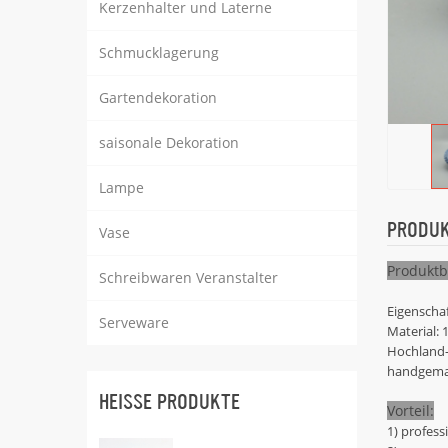
Kerzenhalter und Laterne
Schmucklagerung
Gartendekoration
saisonale Dekoration
Lampe
PRODUK
Vase
Produktb
Schreibwaren Veranstalter
Eigenscha
Serveware
Material:
Hochland
handgema
HEISSE PRODUKTE
Vorteil:
1) profess