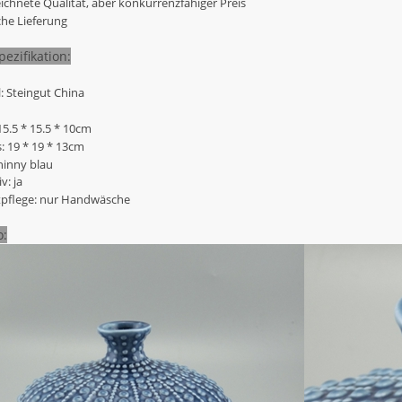
ichnete Qualität, aber konkurrenzfähiger Preis
che Lieferung
ezifikation:
l: Steingut China
15.5 * 15.5 * 10cm
: 19 * 19 * 13cm
hinny blau
v: ja
tpflege: nur Handwäsche
o: