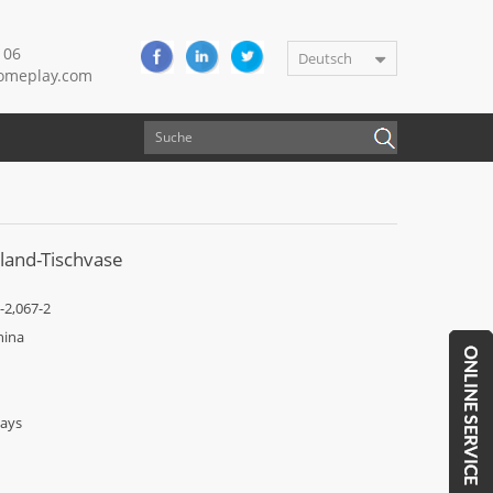
106
Deutsch
meplay.com
land-Tischvase
2,067-2
hina
Days