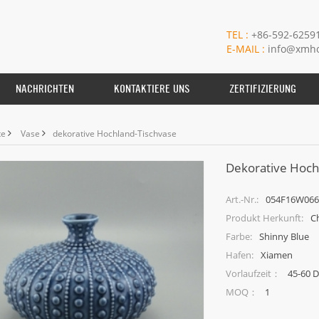
TEL :
+86-592-6259
E-MAIL :
info@xmho
NACHRICHTEN
KONTAKTIERE UNS
ZERTIFIZIERUNG
te
Vase
dekorative Hochland-Tischvase
Dekorative Hoch
054F16W066-
Art.-Nr.:
C
Produkt Herkunft:
Shinny Blue
Farbe:
Xiamen
Hafen:
45-60 
Vorlaufzeit：
1
MOQ：