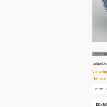
Verpacku
Luftpolst
Vorherig
Nächste:
Verwand
KONTAK