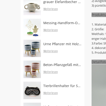
2) ausgeze
grauer Elefantbecher mit Teebeutelhalter
3) pünktli
Weiterlesen
Produktsp
Messing-Handform-Ohrringständer mit Tablett
1. Materia
2. Größe:
Weiterlesen
Weithals: 
enger Hals
3.Farbe: S
Urne Pflanzer mit Holzbeinen
4. dekorati
Weiterlesen
5. Produk
Detailfot
Beton-Pflanzgefäß mit bewaldeten Beinen zum Verkauf
Weiterlesen
Tierbrillenhalter für Schreibtisch
Weiterlesen