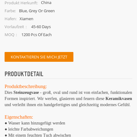
China
Produkt Herkunft:
Blue, Grey Or Green
Farbe:
Xiamen
Hafen:
45-60 Days
Vorlaufzeit：
1200 Pcs Of Each
MOQ：
KONTAKTIEREN SIE MICH JETZT
PRODUKTDETAIL
Produktbeschreibung:
Dies
Steinzeugvase
- groß, oval und rund ist von einfachen, funktionalen
Formen inspiriert. Wir werfen, glasieren und feuern diese
Keramikvasen
und verleiht ihnen ein handgefertigtes und gleichzeitig modernes Gefühl.
Eigenschaften:
● Wasser kann hinzugefügt werden
●
leichte Farbabweichungen
●
Mit einem feuchten Tuch abwischen