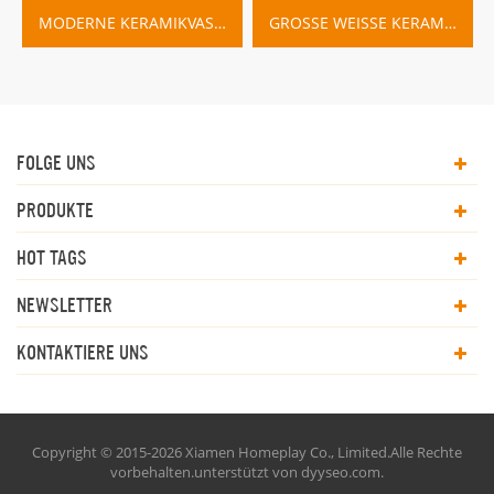
MODERNE KERAMIKVASE DESIGNS WEISS UND SCHWARZ
GROSSE WEISSE KERAMIK VASE HOME DECO
FOLGE UNS
PRODUKTE
HOT TAGS
NEWSLETTER
KONTAKTIERE UNS
Copyright © 2015-2026 Xiamen Homeplay Co., Limited.Alle Rechte
vorbehalten.unterstützt von
dyyseo.com
.