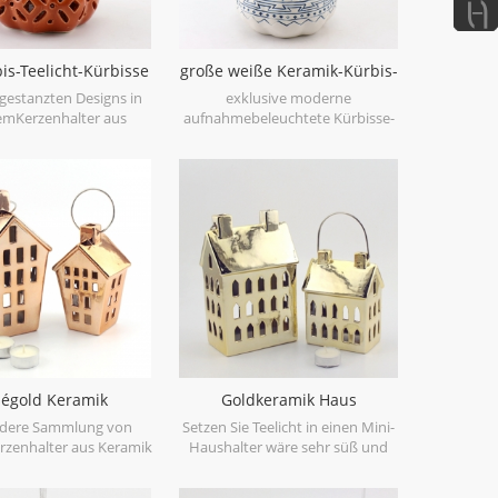
is-Teelicht-Kürbisse
große weiße Keramik-Kürbis-
aus Keramik
Teelichthalter
gestanzten Designs in
exklusive moderne
emKerzenhalter aus
aufnahmebeleuchtete Kürbisse-
rbisErstellen Sie warm
Handgefertigt aus Keramik,
e Muster, wenn Sie von
glänzend blau lackiert mit Biskuit-
beleuchtet werden.
Keramik.
égold Keramik
Goldkeramik Haus
ichthalter Haus
Teelichthalter Laterne
ndere Sammlung von
Setzen Sie Teelicht in einen Mini-
erzenhalter aus Keramik
Haushalter wäre sehr süß und
en Sie Roségold statt
fantastisch, versuchen Sie unsere
Weiß.
Teelichthalter aus Keramik mit