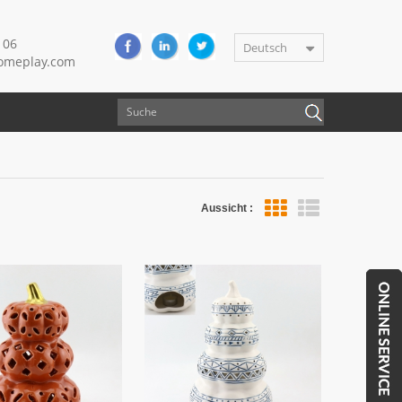
106
Deutsch
meplay.com
Aussicht :
Listenansicht