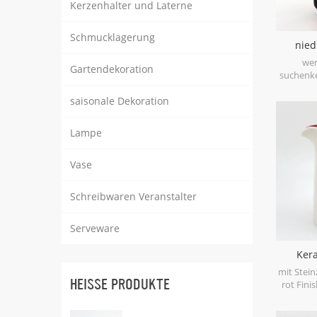
Kerzenhalter und Laterne
Schmucklagerung
nied
Hallow
wen
Gartendekoration
De
suchenk
Dekordas 
saisonale Dekoration
hall
dau
Laternema
Lampe
Schwar
Ergänz
Vase
Schreibwaren Veranstalter
Serveware
Ker
gehämm
mit Stei
HEISSE PRODUKTE
fü
rot Fini
und wei
Zuhause 