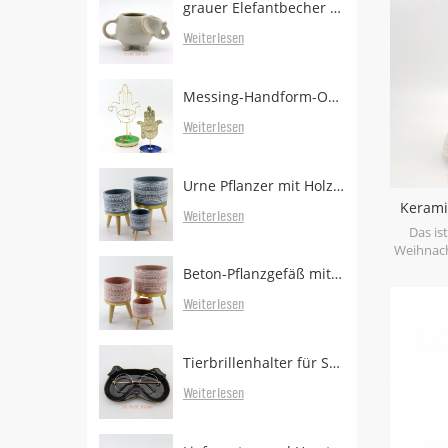
grauer Elefantbecher mit Teebeutelhalter
mit dies
behand
Weiterlesen
Keram
Messing-Handform-Ohrringständer mit Tablett
Weiterlesen
Urne Pflanzer mit Holzbeinen
Keram
Weiterlesen
Bonbo
Das is
Weihnach
Beton-Pflanzgefäß mit bewaldeten Beinen zum Verkauf
Weiterlesen
Tierbrillenhalter für Schreibtisch
Weiterlesen