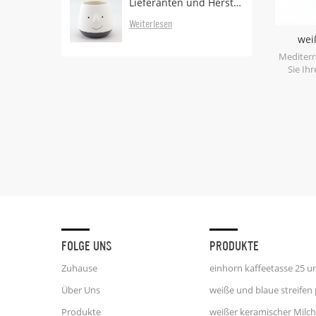
Lieferanten und Hersteller von Pflanzgefäßen
Weiterlesen
wei
Weihna
Mediterr
Sie Ihr
Kollekt
Keramik 
FOLGE UNS
PRODUKTE
Zuhause
Über Uns
Produkte