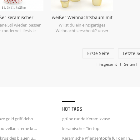
ßer keramischer
weißer Weihnachtsbaum mit
chtsbaum blau und
blauen Linien und Goldbasis
ane Stil wieder, passen
Willst du ein einzigartiges
rot
e moderne Lifestyle -
Weihnachtsgeschenk? unser
ion mit unseren weiße
weiße Keramik Weihnachtsbaum
Weihnachten drei Figur
Figur ist einzigartig und hübsch
Kegelform.
für Ihre Geschenke.
Erste Seite
Letzte S
insgesamt
1
Seiten
HOT TAGS
einhorn kaffeetasse 25 unze gold griff debossed finish
grüne runde Keramikvase
weiße und blaue streifen porzellan creme krug wasserkrug
keramischer Tiertopf
weißer keramischer Milchkrug des blauen und rosa Tupfens
Keramische Pflanzentöpfe für den Innenbereich