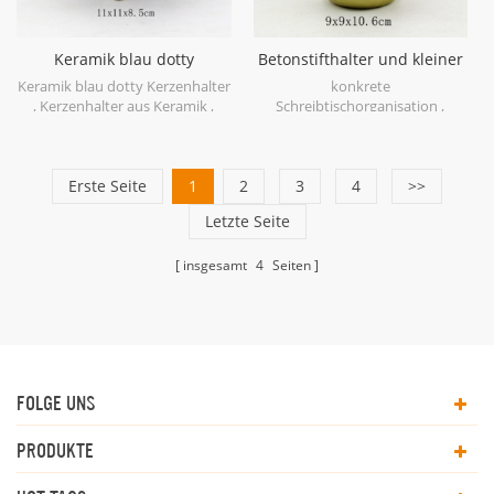
Keramik blau dotty
Betonstifthalter und kleiner
Kerzenhalter
Pflanzer
Keramik blau dotty Kerzenhalter
konkrete
, Kerzenhalter aus Keramik ,
Schreibtischorganisation ,
Kerzenhalter mit Wachs .
Betontopf , Beton große
Kerzenhalter aus Wachs . süßer
Pflanzgefäß und Stifthalter , diy
kleiner Kerzenhalter
Zement Stifthalter ,
Erste Seite
1
2
Bleistifthalter , Zement und
3
4
>>
Beton , Zement-Bleistift-Tasse ,
Letzte Seite
geometrischer Stifthalter
insgesamt
4
Seiten
FOLGE UNS
PRODUKTE