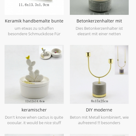
Keramik handbemalte bunte
Betonkerzenhalter mit
Trinket Gericht
Glasschirm und weiß
um etwas zu schaffen
Dies Betonkerzenhalter ist
lackierter Linie
besondere Schmuckdose Für
elegant mit einer netten
Ihren Schmuck haben wir diese
Glasfarbtonbedeckung und
besondere Form von
Hand deboss weiße Linie
Schmuckschatullen gemacht.
Malerei.
Keramik handbemalte bunte
Trinket Gericht mit mehreren
geometrischen Formen.
keramischer
DIY moderne
Kaktusringhalter mit
Betonkerzenhalter
Don't know when cactus is quite
Beton mit Metall kombiniert, wie
Behälter
popular, it would be nice stuff
aufregend !!! besonders
memeber of your Kaktus-
konkrete graue Farbe mit
Sammlung im Schmucklager.
Messingmetallgoldende.