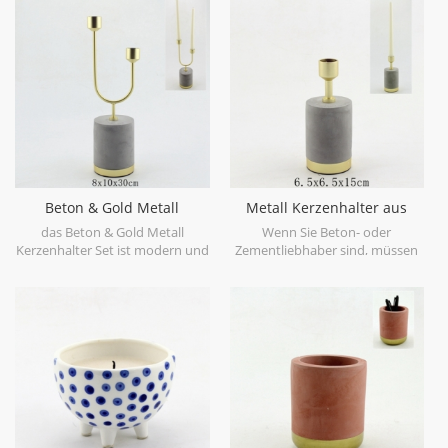
Beton & Gold Metall
Metall Kerzenhalter aus
Kerzenhalter Set
satiniertem Messing mit
das Beton & Gold Metall
Wenn Sie Beton- oder
Betonsockel
Kerzenhalter Set ist modern und
Zementliebhaber sind, müssen
stilvoll für Kerzenhalter
Sie diesen Betonkerzenhalter als
Kollektion, vor allem mit
Basis und Metallspitze
satiniertem Messing Metall und
ausprobieren. Metall
Betonsockel.
Kerzenhalter aus satiniertem
Messing mit Betonsockel