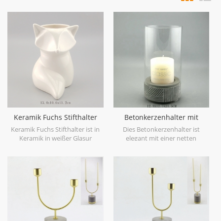
Keramik Fuchs Stifthalter
Betonkerzenhalter mit
Keramik Fuchs Pflanzer
Glasschirm und weiß
Keramik Fuchs Stifthalter ist in
Dies Betonkerzenhalter ist
lackierter Linie
Keramik in weißer Glasur
elegant mit einer netten
gemacht, kann ein Keramik
Glasfarbtonbedeckung und
Fuchs Pflanzer oder ein
Hand deboss weiße Linie
Stifthalter.
Malerei.