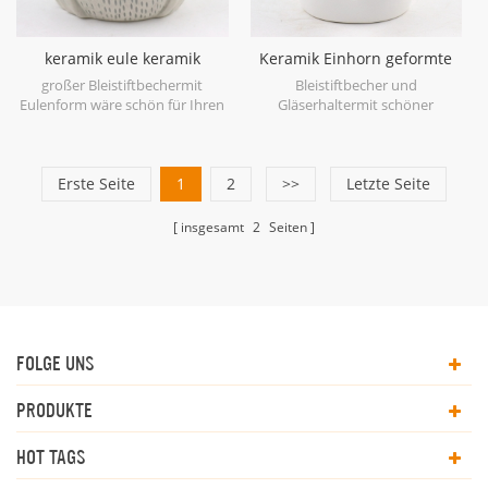
keramik eule keramik
Keramik Einhorn geformte
bleistift tasse lieferant
Papier Bleistift Tasse und
großer Bleistiftbechermit
Bleistiftbecher und
Gläser Halter
Eulenform wäre schön für Ihren
Gläserhaltermit schöner
Bürotisch.
Einhornform und Goldakzenten.
Erste Seite
1
2
>>
Letzte Seite
insgesamt
2
Seiten
FOLGE UNS
PRODUKTE
HOT TAGS