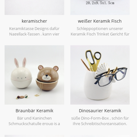
keramischer
weißer Keramik Fisch
Wasserfarbbecher Goldrand
Schmuck Teller Stifthalter
Keramiktasse Designs dafür
Schleppoptionen unserer
spülmaschinenfest
Nagellack-Tassen , kann vier
Keramik Fisch Trinket Gericht für
Farben in einem Stück Becher
Ihre Auswahl.
hinzugefügt werden, das ist
wunderschön.
Braunbär Keramik
Dinosaurier Keramik
Schmuckstück und
Stifthalter Gläser Halter
Bär und Kaninchen
süße Dino-Form-Box , schön für
Schmuckschatulle
Schmuckschatulle group is a
Ihre Schreibtischorganisation.
good place to store your little
accessories.