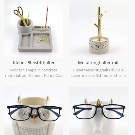
Kleber Bleistifthalter
Metallringhalter mit
Stationärer Organizer
Zementsockel
Modern shape in concrete
unserMetallringhalterfür die
material, our Cement Pencil Cup
Lagerung von Schmuck ist sehr
und Trinket Tray Organizer will
einzigartig und speziell,
easy to make you office table
kombiniert mit verschiedenen
tidy and cool.
Materialien.