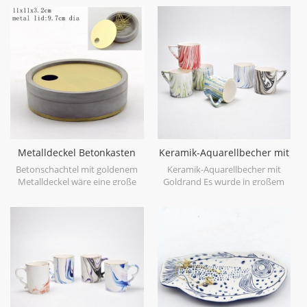
Pflanzgefäß und Stifthalter , diy
Speicher oder Ihre kleine
Zement Stifthalter ,
Sammlung Zubehör Platzierung.
Bleistifthalter , Zement und
Beton , Zement-Bleistift-Tasse ,
geometrischer Stifthalter
Metalldeckel Betonkasten
Keramik-Aquarellbecher mit
Betonkerzengläser
Goldrand
Betonschachtel mit goldenem
Keramik-Aquarellbecher mit
Metalldeckel wäre eine große
Goldrand Es wurde in großem
Stile für Schmuck-Speicher oder
Porzellan und Aquarell glasiert,
Ihre kleine Sammlung von
nicht gedruckt.
Zubehör Sammlung, und kann
auch als ein Glas Kerze.