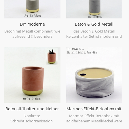
DIY moderne
Beton & Gold Metall
Betonkerzenhalter
Kerzenhalter Set
Beton mit Metall kombiniert, wie
das Beton & Gold Metall
aufregend !!! besonders
Kerzenhalter Set ist modern und
konkrete graue Farbe mit
stilvoll für Kerzenhalter
Messingmetallgoldende.
Kollektion, vor allem mit
satiniertem Messing Metall und
Betonsockel.
Betonstifthalter und kleiner
Marmor-Effekt-Betonbox mit
Pflanzer
goldfarbenem Metalldeckel
konkrete
Marmor-Effekt-Betonbox mit
Schreibtischorganisation ,
goldfarbenem Metalldeckel wäre
Betontopf , Beton große
eine große Stile für Schmuck-