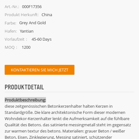
000F17356
Art.-Nr.:
China
Produkt Herkunft:
Grey And Gold
Farbe:
Yantian
Hafen:
45-60 Days
Vorlaufzeit：
1200
MOQ：
KONTAKTIEREN SIE MICH JETZT
PRODUKTDETAIL
Produktbeschreibung:
diese zeitgenössischen Betonkerzenhalter halten Kerzen in
Standardgröße. Die klare architektonische Form dieser modernen
Wohndekor-Kerzenhalter lenkt die Aufmerksamkeit auf die fühlbare
Qualität des Betons. das satinierte messingmetall steht im gegensatz
zur warmen textur des betons. Materialien: grauer Beton / weißer
Beton, Eisen, Zinklegierung, Messing satiniert, schützender