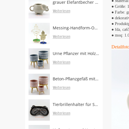
● Material
grauer Elefantbecher mit Teebeutelhalter
● Größe: 1
Weiterlesen
● Farbe: g
● dekorativ
● Produktp
Messing-Handform-Ohrringständer mit Tablett
● fda, ​​ca
● moq: 1.
Weiterlesen
Detailfoto
Urne Pflanzer mit Holzbeinen
Weiterlesen
Beton-Pflanzgefäß mit bewaldeten Beinen zum Verkauf
Weiterlesen
Tierbrillenhalter für Schreibtisch
Weiterlesen