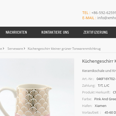
TEL :
+86-592-6259
E-MAIL :
info@xmho
NACHRICHTEN
KONTAKTIERE UNS
ZERTIFIZIERUNG
te
Serveware
Küchengeschirr kleiner grüner Tonwarenmilchkrug
Küchengeschirr 
Keramikschale und Kr
046F16Y702-
Art.-Nr.:
T/T, L/C
Zahlung:
C
Produkt Herkunft:
Pink And Gre
Farbe:
Xiamen
Hafen:
45-60 
Vorlaufzeit：