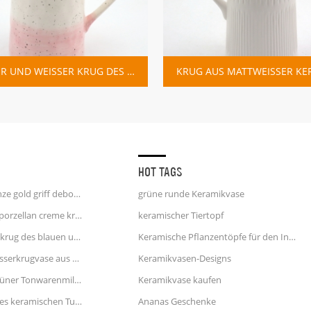
BLAUER UND WEISSER KRUG DES KERAMISCHEN TUPFENS
KRUG AUS MATTWEISSER KER
HOT TAGS
einhorn kaffeetasse 25 unze gold griff debossed finish
grüne runde Keramikvase
weiße und blaue streifen porzellan creme krug wasserkrug
keramischer Tiertopf
weißer keramischer Milchkrug des blauen und rosa Tupfens
Keramische Pflanzentöpfe für den Innenbereich
Große blaue und rote Wasserkrugvase aus Keramik
Keramikvasen-Designs
Küchengeschirr kleiner grüner Tonwarenmilchkrug
Keramikvase kaufen
blauer und weißer Krug des keramischen Tupfens
Ananas Geschenke