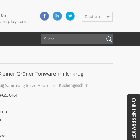
106
Deutsch
meplay.com
Kleiner Grüner Tonwarenmilchkrug
ug
Sammlung für zu Hause und
Küchengeschirr.
PG5, 046F
hina
en
Days