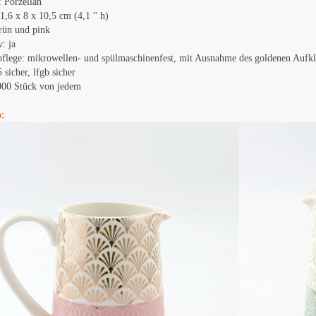
: Porzellan
1,6 x 8 x 10,5 cm (4,1 '' h)
rün und pink
: ja
flege: mikrowellen- und spülmaschinenfest, mit Ausnahme des goldenen Aufkl
65 sicher, lfgb sicher
000 Stück von jedem
: