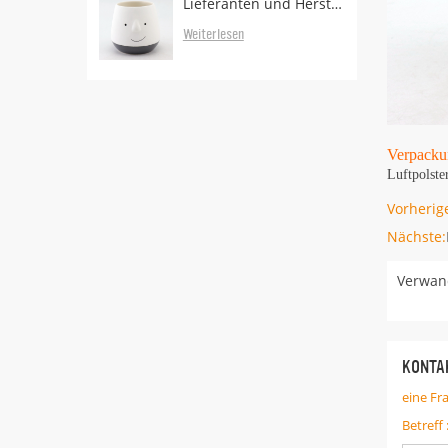
Lieferanten und Hersteller von Pflanzgefäßen
Weiterlesen
Verpacku
Luftpolste
Vorherig
Nächste:
Verwand
KONTAK
eine Fr
Betreff 