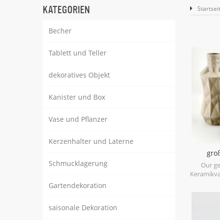
KATEGORIEN
Startsei
Becher
Tablett und Teller
dekoratives Objekt
Kanister und Box
Vase und Pflanzer
Kerzenhalter und Laterne
gro
Kerami
Schmucklagerung
Our g
Keramikva
with m
Gartendekoration
geometr
craf
saisonale Dekoration
assorted,
mo