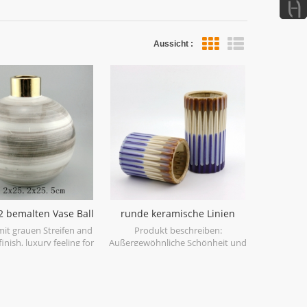
Aussicht :
Listenansicht
2 bemalten Vase Ball
runde keramische Linien
geformt
Blumenvase
mit grauen Streifen and
Produkt beschreiben:
inish, luxury feeling for
Außergewöhnliche Schönheit und
your home.
elegant. mit dem Charme des
Linienmusters. natürliches Finish
kombiniert mit reduziertem
Gewicht und perfekter
Robustheit. Dank des