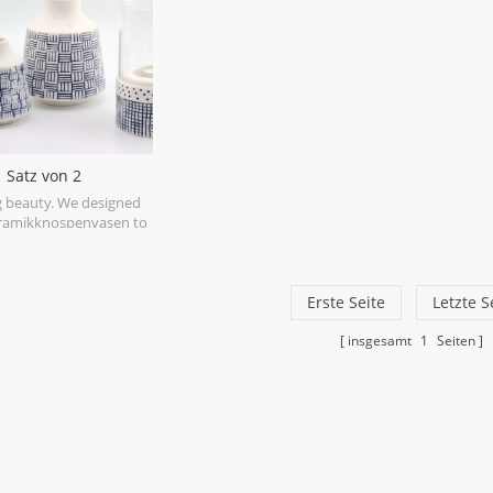
Satz von 2
knospenvasen blaue
 beauty. We designed
ifen weiße Farbe
ramikknospenvasen to
 small, simple flower
ents. The matte white
s soft texture to a room
 blue stripes shiny.
Erste Seite
Letzte S
insgesamt
1
Seiten