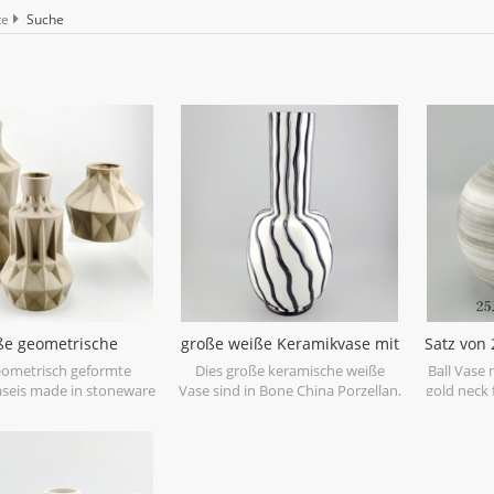
te
Suche
ße geometrische
große weiße Keramikvase mit
Satz von 
kvase braun 3er Set
schwarzen Handlacklinien
eometrisch geformte
Dies große keramische weiße
Ball Vase 
seis made in stoneware
Vase sind in Bone China Porzellan,
gold neck f
att glaze material in
großer Fang für Ihr Zuhause und
ic shapes,it is hand-
Hochzeit dekorative Objekte
ted with three sizes
gemacht. kann einzeln verkauft
very nice fit with your
werden.
dern furniture.