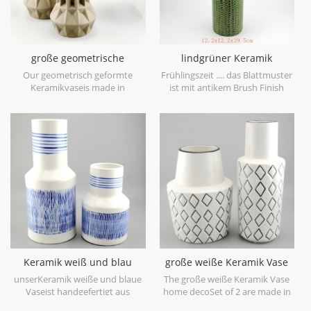
große geometrische
lindgrüner Keramik
Keramikvase braun 3er Set
Vasenblatt Patten
Our geometrisch geformte
Frühlingszeit .... das Blattmuster
Keramikvaseis made in
ist mit antikem Brush Finish
stoneware with matt glaze
geprägt, bringt Sie auf den
material in geometric shapes,it is
ersten Blick in den Frühling. es
hand-crafted with three sizes
ist aus Feinsteinzeug in China
assorted,very nice fit with your
gefertigt, bekommen mehr
modern furniture.
Frühlingsstimmung versuchen
Sie dieslindgrüne Keramikvase.
Keramik weiß und blau
große weiße Keramik Vase
Tischvase Hand malen
home deco
unserKeramik weiße und blaue
The große weiße Keramik Vase
Vaseist handgefertigt aus
home decoSet of 2 are made in
hochwertigem weißem
low bone China porcelain,is