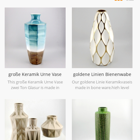
große Keramik Urne Vase
goldene Linien Bienenwabe
zwei Ton Glasur
keramische weiße Vase
This große Keramik Urne Vase
Our goldene Linie Keramikvaseis
zwei Ton Glasur is made in
made in bone ware,high level
stoneware with reactive glaze
white ceramic,with hand painted
material to present two tone
electroplating gold.
colors,it is hand crafted so the
color is variance,two size
options with 19.7''h and 16.7''h.