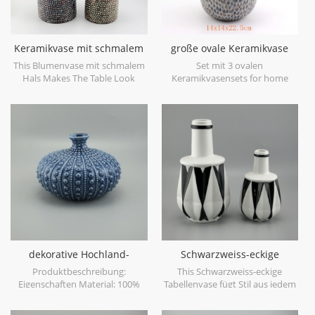
Keramikvase mit schmalem
große ovale Keramikvase
Hals
blau antik
This Blumenvase mit schmalem
Set mit 3 ovalen
Hals Makes The Table Look
Keramikvasensets for home
Beautiful!
decor.
dekorative Hochland-
Schwarzweiss-eckige
Tischvase
Tabellenvase
Produktbeschreibung:
This Schwarzweiss-eckige
Eigenschaften Material: 100%
Tabellenvase fügt Stil aus jedem
Keramik Hochland-Sammlung
Blickwinkel hinzu. eckige Knoten
handgemacht Vorteil: 1)
verleihen jedem Ambiente ein