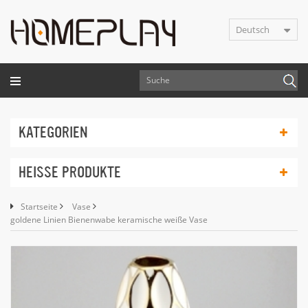
Deutsch
KATEGORIEN
HEISSE PRODUKTE
Startseite
Vase
goldene Linien Bienenwabe keramische weiße Vase