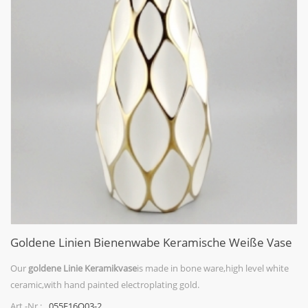
Goldene Linien Bienenwabe Keramische Weiße Vase
Our
goldene Linie Keramikvase
is made in bone ware,high level white
ceramic,with hand painted electroplating gold.
055F16O03-2
Art.-Nr.: