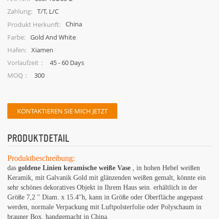
T/T, L/C
Zahlung:
China
Produkt Herkunft:
Gold And White
Farbe:
Xiamen
Hafen:
45 - 60 Days
Vorlaufzeit：
300
MOQ：
KONTAKTIEREN SIE MICH JETZT
PRODUKTDETAIL
Produktbeschreibung:
das
goldene Linien keramische weiße Vase
, in hohen Hebel weißen
Keramik, mit Galvanik Gold mit glänzenden weißen gemalt, könnte ein
sehr schönes dekoratives Objekt in Ihrem Haus sein. erhältlich in der
Größe 7,2 '' Diam. x 15.4''h, kann in Größe oder Oberfläche angepasst
werden, normale Verpackung mit Luftpolsterfolie oder Polyschaum in
brauner Box, handgemacht in China.