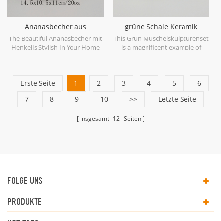
Ananasbecher aus
grüne Schale Keramik
goldfarbenem Keramik
Skulptur Set
The Beautiful Ananasbecher mit
This Grün Muschelskulpturenset
HenkelIs Stylish In Your Home
is a magnificent example of
And Office.
ceramic at its finest in soft
shades of Green.
Erste Seite
1
2
3
4
5
6
7
8
9
10
>>
Letzte Seite
insgesamt
12
Seiten
FOLGE UNS
PRODUKTE