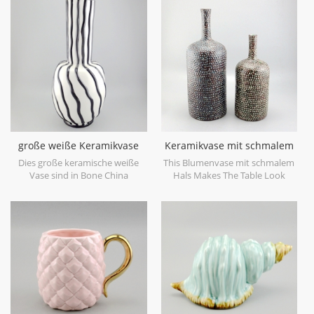
glaze on the surface,different
objects. Can be sold individually.
from the white glaze finish. Is
much more beautiful,precious
and high value.
große weiße Keramikvase
Keramikvase mit schmalem
mit schwarzen
Hals
Dies große keramische weiße
This Blumenvase mit schmalem
Handlacklinien
Vase sind in Bone China
Hals Makes The Table Look
Porzellan, großer Fang für Ihr
Beautiful!
Zuhause und Hochzeit
dekorative Objekte gemacht.
kann einzeln verkauft werden.