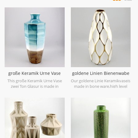
große Keramik Urne Vase
goldene Linien Bienenwabe
zwei Ton Glasur
keramische weiße Vase
This große Keramik Urne Vase
Our goldene Linie Keramikvaseis
zwei Ton Glasur is made in
made in bone ware,high level
stoneware with reactive glaze
white ceramic,with hand painted
material to present two tone
electroplating gold.
colors,it is hand crafted so the
color is variance,two size
options with 19.7''h and 16.7''h.