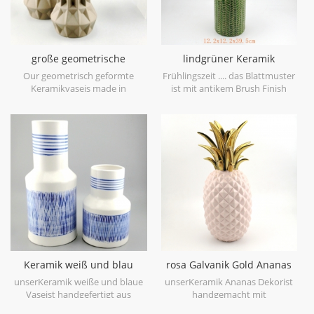
große geometrische
lindgrüner Keramik
Keramikvase braun 3er Set
Vasenblatt Patten
Our geometrisch geformte
Frühlingszeit .... das Blattmuster
Keramikvaseis made in
ist mit antikem Brush Finish
stoneware with matt glaze
geprägt, bringt Sie auf den
material in geometric shapes,it is
ersten Blick in den Frühling. es
hand-crafted with three sizes
ist aus Feinsteinzeug in China
assorted,very nice fit with your
gefertigt, bekommen mehr
modern furniture.
Frühlingsstimmung versuchen
Sie dieslindgrüne Keramikvase.
Keramik weiß und blau
rosa Galvanik Gold Ananas
Tischvase Hand malen
Figur Haus Deko
unserKeramik weiße und blaue
unserKeramik Ananas Dekorist
Vaseist handgefertigt aus
handgemacht mit
hochwertigem weißem
galvanisierengold auf Blatt,