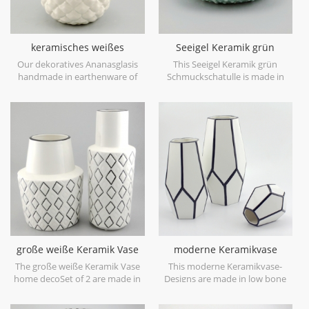
keramisches weißes
Seeigel Keramik grün
dekoratives Ananasglas mit
Schmuckschatulle
Our dekoratives Ananasglasis
This Seeigel Keramik grün
Golddeckel
handmade in earthenware of
Schmuckschatulle is made in
China,with a elegant metallic
porcelain with green glossy
gold leaf lid,can be used as a
glaze. Can be used for jewelry
decorative canister,or
storage or dry food and goods.
decorative object only. Can be
Microwave safe and food safe.
smaller and filled with was as a
candle holder. Hand wash only.
große weiße Keramik Vase
moderne Keramikvase
home deco
Designs weiß und schwarz
The große weiße Keramik Vase
This moderne Keramikvase-
home decoSet of 2 are made in
Designs are made in low bone
low bone China porcelain,is
China porcelain,great catching
snow white with transparent
for your home decorative