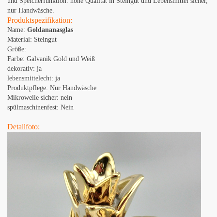
und Speicherfunktion. hohe Qualität in Steingut und Lebensmittel sicher,
nur Handwäsche.
Produktspezifikation:
Name:
Goldananasglas
Material: Steingut
Größe:
Farbe: Galvanik Gold und Weiß
dekorativ: ja
lebensmittelecht: ja
Produktpflege: Nur Handwäsche
Mikrowelle sicher: nein
spülmaschinenfest: Nein
Detailfoto: