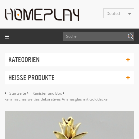
Deutsch
KATEGORIEN
HEISSE PRODUKTE
Startseite
Kanister und Box
keramisches weißes dekoratives Ananasglas mit Golddeckel