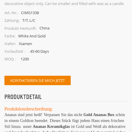
decorative object only. Can be smaller and filled with was as a candle
holder. Hand wash only.
CIMG1338
Art.-Nr.:
T/T, L/C
Zahlung:
China
Produkt Herkunft:
White And Gold
Farbe:
Xiamen
Hafen:
45-60 Days
Vorlaufzeit：
1200
MOQ：
KONTAKTIEREN SIE MICH JETZT
PRODUKTDETAIL
Produktionsbeschreibung:
Ananas sind jetzt heiß! Verpassen Sie das nicht
Gold Ananas Box
schön
in einem Goldton beendet. Dieses Stück fügt jedem Haus einen frischen
Stil hinzu. unser
Ananas Keramikglas
ist Gold und Weiß als dekorative