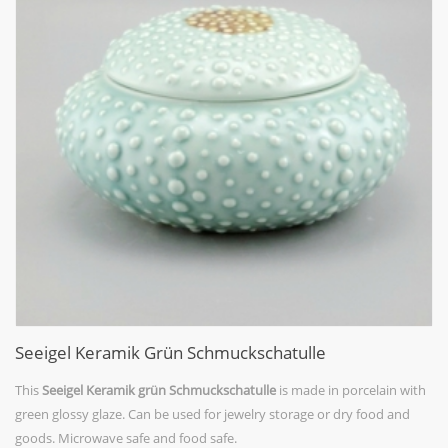
Seeigel Keramik Grün Schmuckschatulle
This
Seeigel Keramik grün Schmuckschatulle
is made in porcelain with
green glossy glaze. Can be used for jewelry storage or dry food and
goods. Microwave safe and food safe.