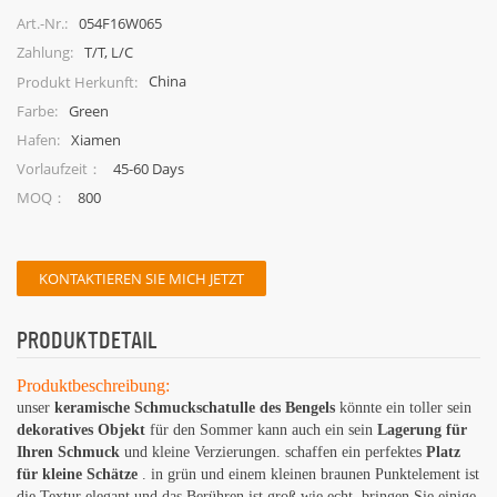
054F16W065
Art.-Nr.:
T/T, L/C
Zahlung:
China
Produkt Herkunft:
Green
Farbe:
Xiamen
Hafen:
45-60 Days
Vorlaufzeit：
800
MOQ：
KONTAKTIEREN SIE MICH JETZT
PRODUKTDETAIL
Produktbeschreibung:
unser
keramische Schmuckschatulle des Bengels
könnte ein toller sein
dekoratives Objekt
für den Sommer kann auch ein sein
Lagerung für
Ihren Schmuck
und kleine Verzierungen. schaffen ein perfektes
Platz
für kleine Schätze
. in grün und einem kleinen braunen Punktelement ist
die Textur elegant und das Berühren ist groß wie echt. bringen Sie einige