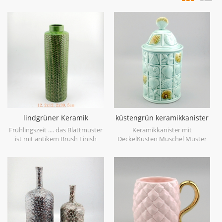
lindgrüner Keramik
küstengrün keramikkanister
Vasenblatt Patten
home deco
Frühlingszeit .... das Blattmuster
Keramikkanister mit
ist mit antikem Brush Finish
DeckelKüsten Muschel Muster
geprägt, bringt Sie auf den
grün ist für dekorative gemacht,
ersten Blick in den Frühling. es
kann auch als Vorratsglas,
ist aus Feinsteinzeug in China
Lebensmittelecht und
gefertigt, bekommen mehr
Handwäsche verwendet
Frühlingsstimmung versuchen
werden, aus Porzellan aus
Sie dieslindgrüne Keramikvase.
Porzellan.