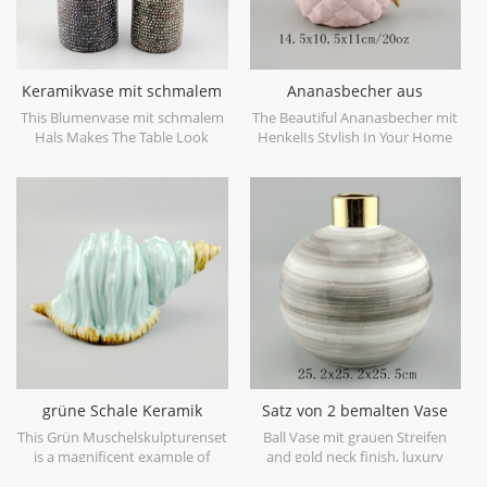
Keramikvase mit schmalem
Ananasbecher aus
Hals
goldfarbenem Keramik
This Blumenvase mit schmalem
The Beautiful Ananasbecher mit
Hals Makes The Table Look
HenkelIs Stylish In Your Home
Beautiful!
And Office.
grüne Schale Keramik
Satz von 2 bemalten Vase
Skulptur Set
Ball geformt
This Grün Muschelskulpturenset
Ball Vase mit grauen Streifen
is a magnificent example of
and gold neck finish, luxury
ceramic at its finest in soft
feeling for your home.