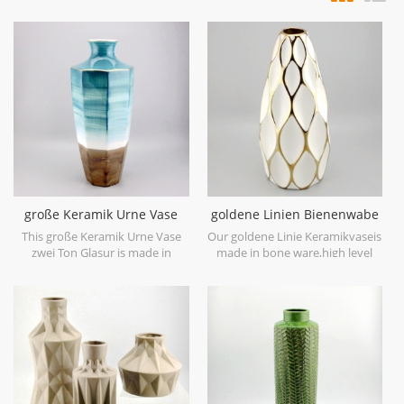
große Keramik Urne Vase
goldene Linien Bienenwabe
zwei Ton Glasur
keramische weiße Vase
This große Keramik Urne Vase
Our goldene Linie Keramikvaseis
zwei Ton Glasur is made in
made in bone ware,high level
stoneware with reactive glaze
white ceramic,with hand painted
material to present two tone
electroplating gold.
colors,it is hand crafted so the
color is variance,two size
options with 19.7''h and 16.7''h.