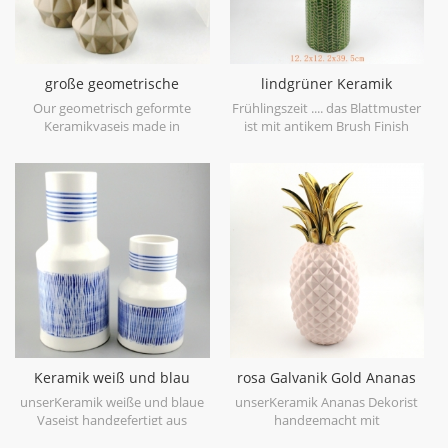
große geometrische
lindgrüner Keramik
Keramikvase braun 3er Set
Vasenblatt Patten
Our geometrisch geformte
Frühlingszeit .... das Blattmuster
Keramikvaseis made in
ist mit antikem Brush Finish
stoneware with matt glaze
geprägt, bringt Sie auf den
material in geometric shapes,it is
ersten Blick in den Frühling. es
hand-crafted with three sizes
ist aus Feinsteinzeug in China
assorted,very nice fit with your
gefertigt, bekommen mehr
modern furniture.
Frühlingsstimmung versuchen
Sie dieslindgrüne Keramikvase.
Keramik weiß und blau
rosa Galvanik Gold Ananas
Tischvase Hand malen
Figur Haus Deko
unserKeramik weiße und blaue
unserKeramik Ananas Dekorist
Vaseist handgefertigt aus
handgemacht mit
hochwertigem weißem
galvanisierengold auf Blatt,