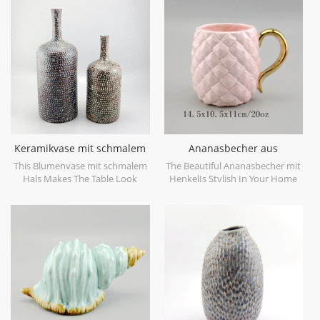
objects. Can be sold individually.
dekorative Objekte gemacht.
kann einzeln verkauft werden.
Keramikvase mit schmalem
Ananasbecher aus
Hals
goldfarbenem Keramik
This Blumenvase mit schmalem
The Beautiful Ananasbecher mit
Hals Makes The Table Look
HenkelIs Stylish In Your Home
Beautiful!
And Office.