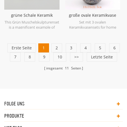
grüne Schale Keramik
große ovale Keramikvase
Skulptur Set
blau antik
This Grün Muschelskulpturenset
Set mit 3 ovalen
is a magnificent example of
Keramikvasensets for home
ceramic at its finest in soft
decor.
shades of Green.
Erste Seite
1
2
3
4
5
6
7
8
9
10
>>
Letzte Seite
insgesamt
11
Seiten
FOLGE UNS
PRODUKTE