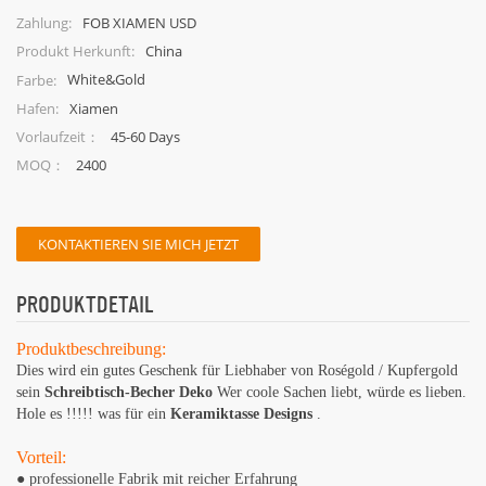
FOB XIAMEN USD
Zahlung:
China
Produkt Herkunft:
White&Gold
Farbe:
Xiamen
Hafen:
45-60 Days
Vorlaufzeit：
2400
MOQ：
KONTAKTIEREN SIE MICH JETZT
PRODUKTDETAIL
Produktbeschreibung:
Dies wird ein gutes Geschenk für Liebhaber von Roségold / Kupfergold
sein
Schreibtisch-Becher Deko
Wer coole Sachen liebt, würde es lieben.
Hole es !!!!! was für ein
Keramiktasse Designs
.
Vorteil:
● professionelle Fabrik mit reicher Erfahrung