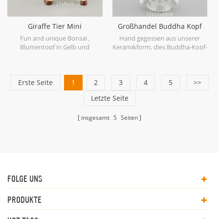
Giraffe Tier Mini
Großhandel Buddha Kopf
Blumenkasten saftigen
Keramik Blumentopf
Fun and unique Bonsai ,
Hand gegossen aus unserer
Pflanzer Topf
Blumentopf in Gelb und
Keramikform, dies Buddha-Kopf-
Handbemalung. Es ist geeignet
Pflanzer ist ein einzigartiges
für Bonsai-Bäume, kleine
Design. Es besteht aus Steingut
mittelgroße Pflanzen und
und ist versiegelt, um Pflanzen
Erste Seite
Sukkulenten.
1
2
3
zu schützen. Es könnte ein
4
5
>>
Abflussloch im Boden haben.
Letzte Seite
ideal für Sukkulenten mit
unseren Buddha Kopf Pflanzer.
insgesamt
5
Seiten
FOLGE UNS
PRODUKTE