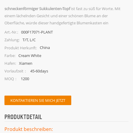
schneckenförmiger Sukkulenten-Topf
ist fast zu süß für Worte. Mit
einem lächelnden Gesicht und einer schönen Blume an der
Oberfläche, würde dieser handgefertigte Blumenkasten ein
großartiger Bürobegleiter sein.
000F17071-PLANT
Art.-Nr.:
T/T, L/C
Zahlung:
China
Produkt Herkunft:
Cream White
Farbe:
Xiamen
Hafen:
45-60days
Vorlaufzeit：
1200
MOQ：
KONTAKTIEREN SIE MICH JETZT
PRODUKTDETAIL
Produkt beschreiben: