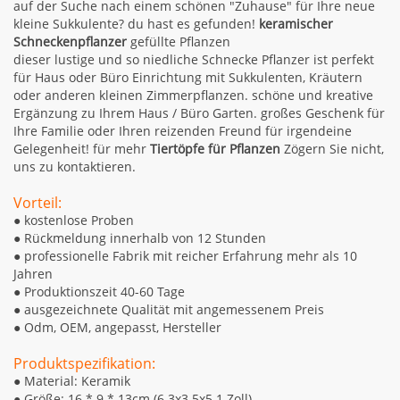
auf der Suche nach einem schönen "Zuhause" für Ihre neue
kleine Sukkulente? du hast es gefunden!
keramischer
Schneckenpflanzer
gefüllte Pflanzen
dieser lustige und so niedliche Schnecke Pflanzer ist perfekt
für Haus oder Büro Einrichtung mit Sukkulenten, Kräutern
oder anderen kleinen Zimmerpflanzen. schöne und kreative
Ergänzung zu Ihrem Haus / Büro Garten. großes Geschenk für
Ihre Familie oder Ihren reizenden Freund für irgendeine
Gelegenheit! für mehr
Tiertöpfe für Pflanzen
Zögern Sie nicht,
uns zu kontaktieren.
Vorteil:
● kostenlose Proben
● Rückmeldung innerhalb von 12 Stunden
● professionelle Fabrik mit reicher Erfahrung mehr als 10
Jahren
● Produktionszeit 40-60 Tage
● ausgezeichnete Qualität mit angemessenem Preis
● Odm, OEM, angepasst, Hersteller
Produktspezifikation:
●
Material: Keramik
●
Größe: 16 * 9 * 13cm (6.3x3.5x5.1 Zoll)