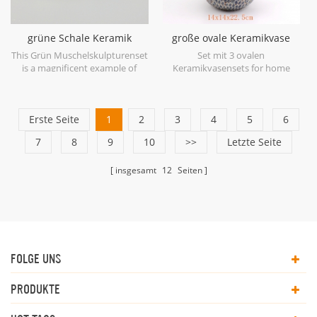
grüne Schale Keramik
große ovale Keramikvase
Skulptur Set
blau antik
This Grün Muschelskulpturenset
Set mit 3 ovalen
is a magnificent example of
Keramikvasensets for home
ceramic at its finest in soft
decor.
shades of Green.
Erste Seite
1
2
3
4
5
6
7
8
9
10
>>
Letzte Seite
insgesamt
12
Seiten
FOLGE UNS
PRODUKTE