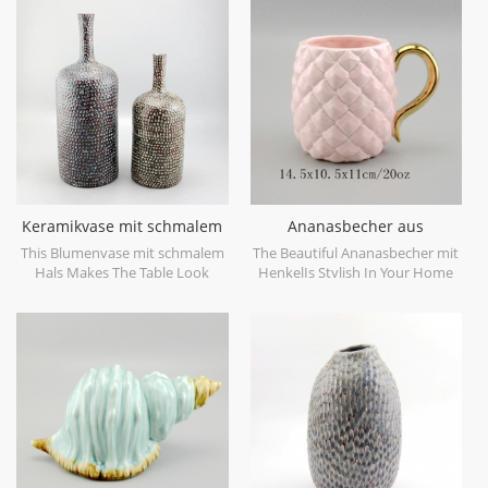
objects. Can be sold individually.
dekorative Objekte gemacht.
kann einzeln verkauft werden.
Keramikvase mit schmalem
Ananasbecher aus
Hals
goldfarbenem Keramik
This Blumenvase mit schmalem
The Beautiful Ananasbecher mit
Hals Makes The Table Look
HenkelIs Stylish In Your Home
Beautiful!
And Office.