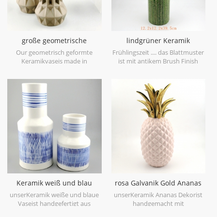
große geometrische
lindgrüner Keramik
Keramikvase braun 3er Set
Vasenblatt Patten
Our geometrisch geformte
Frühlingszeit .... das Blattmuster
Keramikvaseis made in
ist mit antikem Brush Finish
stoneware with matt glaze
geprägt, bringt Sie auf den
material in geometric shapes,it is
ersten Blick in den Frühling. es
hand-crafted with three sizes
ist aus Feinsteinzeug in China
assorted,very nice fit with your
gefertigt, bekommen mehr
modern furniture.
Frühlingsstimmung versuchen
Sie dieslindgrüne Keramikvase.
Keramik weiß und blau
rosa Galvanik Gold Ananas
Tischvase Hand malen
Figur Haus Deko
unserKeramik weiße und blaue
unserKeramik Ananas Dekorist
Vaseist handgefertigt aus
handgemacht mit
hochwertigem weißem
galvanisierengold auf Blatt,