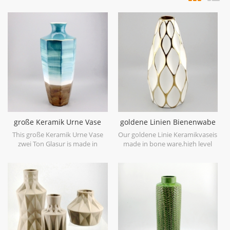
große Keramik Urne Vase
goldene Linien Bienenwabe
zwei Ton Glasur
keramische weiße Vase
This große Keramik Urne Vase
Our goldene Linie Keramikvaseis
zwei Ton Glasur is made in
made in bone ware,high level
stoneware with reactive glaze
white ceramic,with hand painted
material to present two tone
electroplating gold.
colors,it is hand crafted so the
color is variance,two size
options with 19.7''h and 16.7''h.