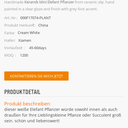
Handmade
Keramik Mini Elefant Pflanzer
from ceramic slip. hand
painted in a clear glaze and finish with grey foot accent.
000F17074-PLANT
Art.-Nr.:
China
Produkt Herkunft:
Cream White
Farbe:
Xiamen
Hafen:
45-60days
Vorlaufzeit：
1200
MOQ：
KONTAKTIEREN SIE MICH JETZT
PRODUKTDETAIL
Produkt beschreiben:
dieser weiße Elefant Pflanzer würde sowohl innen als auch
draußen für Ihre Lieblingskleine Pflanze oder Succulent groß
sein. schön und liebenswert!