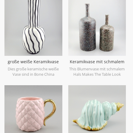
glaze on the surface,different
objects. Can be sold individually.
from the white glaze finish. Is
much more beautiful,precious
and high value.
große weiße Keramikvase
Keramikvase mit schmalem
mit schwarzen
Hals
Dies große keramische weiße
This Blumenvase mit schmalem
Handlacklinien
Vase sind in Bone China
Hals Makes The Table Look
Porzellan, großer Fang für Ihr
Beautiful!
Zuhause und Hochzeit
dekorative Objekte gemacht.
kann einzeln verkauft werden.