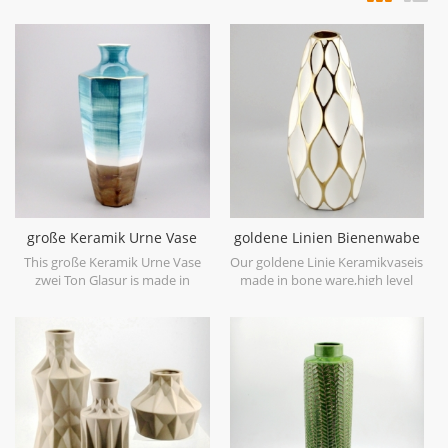
große Keramik Urne Vase
goldene Linien Bienenwabe
zwei Ton Glasur
keramische weiße Vase
This große Keramik Urne Vase
Our goldene Linie Keramikvaseis
zwei Ton Glasur is made in
made in bone ware,high level
stoneware with reactive glaze
white ceramic,with hand painted
material to present two tone
electroplating gold.
colors,it is hand crafted so the
color is variance,two size
options with 19.7''h and 16.7''h.