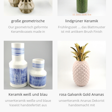
große geometrische
lindgrüner Keramik
Keramikvase braun 3er Set
Vasenblatt Patten
Our geometrisch geformte
Frühlingszeit .... das Blattmuster
Keramikvaseis made in
ist mit antikem Brush Finish
stoneware with matt glaze
geprägt, bringt Sie auf den
material in geometric shapes,it is
ersten Blick in den Frühling. es
hand-crafted with three sizes
ist aus Feinsteinzeug in China
assorted,very nice fit with your
gefertigt, bekommen mehr
modern furniture.
Frühlingsstimmung versuchen
Sie dieslindgrüne Keramikvase.
Keramik weiß und blau
rosa Galvanik Gold Ananas
Tischvase Hand malen
Figur Haus Deko
unserKeramik weiße und blaue
unserKeramik Ananas Dekorist
Vaseist handgefertigt aus
handgemacht mit
hochwertigem weißem
galvanisierengold auf Blatt,