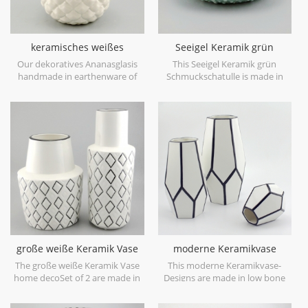
keramisches weißes
Seeigel Keramik grün
dekoratives Ananasglas mit
Schmuckschatulle
Our dekoratives Ananasglasis
This Seeigel Keramik grün
Golddeckel
handmade in earthenware of
Schmuckschatulle is made in
China,with a elegant metallic
porcelain with green glossy
gold leaf lid,can be used as a
glaze. Can be used for jewelry
decorative canister,or
storage or dry food and goods.
decorative object only. Can be
Microwave safe and food safe.
smaller and filled with was as a
candle holder. Hand wash only.
große weiße Keramik Vase
moderne Keramikvase
home deco
Designs weiß und schwarz
The große weiße Keramik Vase
This moderne Keramikvase-
home decoSet of 2 are made in
Designs are made in low bone
low bone China porcelain,is
China porcelain,great catching
snow white with transparent
for your home decorative