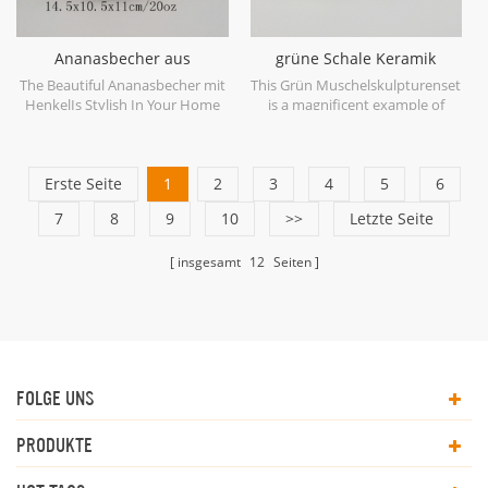
Ananasbecher aus
grüne Schale Keramik
goldfarbenem Keramik
Skulptur Set
The Beautiful Ananasbecher mit
This Grün Muschelskulpturenset
HenkelIs Stylish In Your Home
is a magnificent example of
And Office.
ceramic at its finest in soft
shades of Green.
Erste Seite
1
2
3
4
5
6
7
8
9
10
>>
Letzte Seite
insgesamt
12
Seiten
FOLGE UNS
PRODUKTE