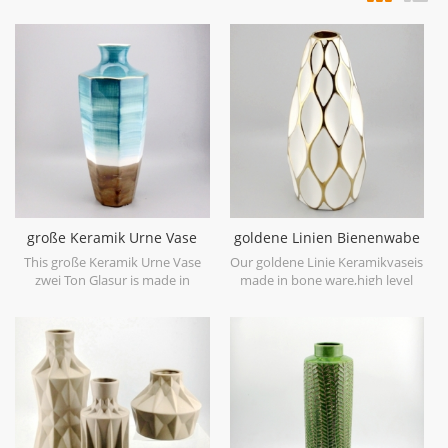
große Keramik Urne Vase
goldene Linien Bienenwabe
zwei Ton Glasur
keramische weiße Vase
This große Keramik Urne Vase
Our goldene Linie Keramikvaseis
zwei Ton Glasur is made in
made in bone ware,high level
stoneware with reactive glaze
white ceramic,with hand painted
material to present two tone
electroplating gold.
colors,it is hand crafted so the
color is variance,two size
options with 19.7''h and 16.7''h.