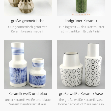
große geometrische
lindgrüner Keramik
Keramikvase braun 3er Set
Vasenblatt Patten
Our geometrisch geformte
Frühlingszeit .... das Blattmuster
Keramikvaseis made in
ist mit antikem Brush Finish
stoneware with matt glaze
geprägt, bringt Sie auf den
material in geometric shapes,it is
ersten Blick in den Frühling. es
hand-crafted with three sizes
ist aus Feinsteinzeug in China
assorted,very nice fit with your
gefertigt, bekommen mehr
modern furniture.
Frühlingsstimmung versuchen
Sie dieslindgrüne Keramikvase.
Keramik weiß und blau
große weiße Keramik Vase
Tischvase Hand malen
home deco
unserKeramik weiße und blaue
The große weiße Keramik Vase
Vaseist handgefertigt aus
home decoSet of 2 are made in
hochwertigem weißem
low bone China porcelain,is