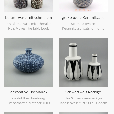
Keramikvase mit schmalem
große ovale Keramikvase
Hals
blau antik
This Blumenvase mit schmalem
Set mit 3 ovalen
Hals Makes The Table Look
Keramikvasensets for home
Beautiful!
decor.
dekorative Hochland-
Schwarzweiss-eckige
Tischvase
Tabellenvase
Produktbeschreibung:
This Schwarzweiss-eckige
Eigenschaften Material: 100%
Tabellenvase fügt Stil aus jedem
Keramik Hochland-Sammlung
Blickwinkel hinzu. eckige Knoten
handgemacht Vorteil: 1)
verleihen jedem Ambiente ein