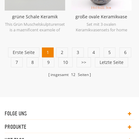
grüne Schale Keramik
große ovale Keramikvase
Skulptur Set
blau antik
This Grün Muschelskulpturenset
Set mit 3 ovalen
is a magnificent example of
Keramikvasensets for home
ceramic at its finest in soft
decor.
shades of Green.
Erste Seite
1
2
3
4
5
6
7
8
9
10
>>
Letzte Seite
insgesamt
12
Seiten
FOLGE UNS
PRODUKTE