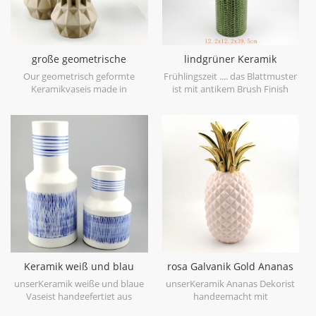
große geometrische
lindgrüner Keramik
Keramikvase braun 3er Set
Vasenblatt Patten
Our geometrisch geformte
Frühlingszeit .... das Blattmuster
Keramikvaseis made in
ist mit antikem Brush Finish
stoneware with matt glaze
geprägt, bringt Sie auf den
material in geometric shapes,it is
ersten Blick in den Frühling. es
hand-crafted with three sizes
ist aus Feinsteinzeug in China
assorted,very nice fit with your
gefertigt, bekommen mehr
modern furniture.
Frühlingsstimmung versuchen
Sie dieslindgrüne Keramikvase.
Keramik weiß und blau
rosa Galvanik Gold Ananas
Tischvase Hand malen
Figur Haus Deko
unserKeramik weiße und blaue
unserKeramik Ananas Dekorist
Vaseist handgefertigt aus
handgemacht mit
hochwertigem weißem
galvanisierengold auf Blatt,