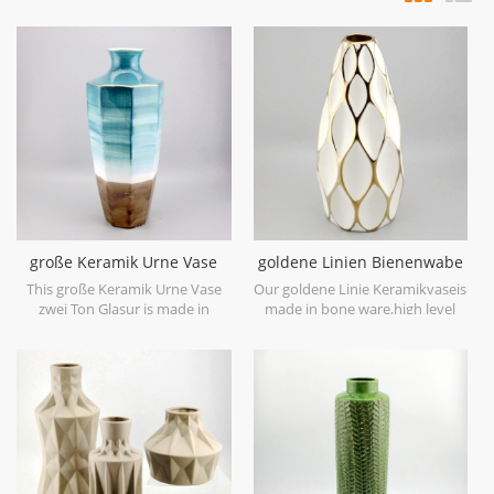
große Keramik Urne Vase
goldene Linien Bienenwabe
zwei Ton Glasur
keramische weiße Vase
This große Keramik Urne Vase
Our goldene Linie Keramikvaseis
zwei Ton Glasur is made in
made in bone ware,high level
stoneware with reactive glaze
white ceramic,with hand painted
material to present two tone
electroplating gold.
colors,it is hand crafted so the
color is variance,two size
options with 19.7''h and 16.7''h.