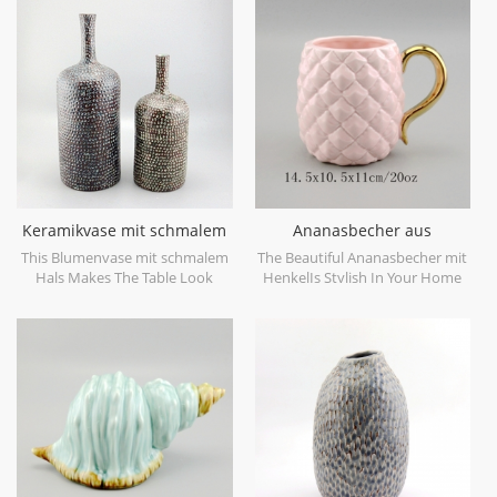
objects. Can be sold individually.
dekorative Objekte gemacht.
kann einzeln verkauft werden.
Keramikvase mit schmalem
Ananasbecher aus
Hals
goldfarbenem Keramik
This Blumenvase mit schmalem
The Beautiful Ananasbecher mit
Hals Makes The Table Look
HenkelIs Stylish In Your Home
Beautiful!
And Office.