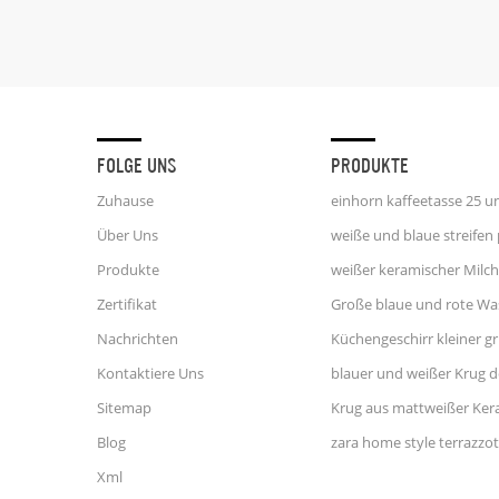
ausgeze
konkur
pün
Produktspe
Steingut C
* 23,5
dekorativ:
Hand
FOLGE UNS
PRODUKTE
Verpackun
Polyfoam 
Zuhause
Masterb
Farb
Über Uns
Produkte
Zertifikat
Nachrichten
Kontaktiere Uns
Sitemap
Krug aus mattweißer Ker
Blog
Xml