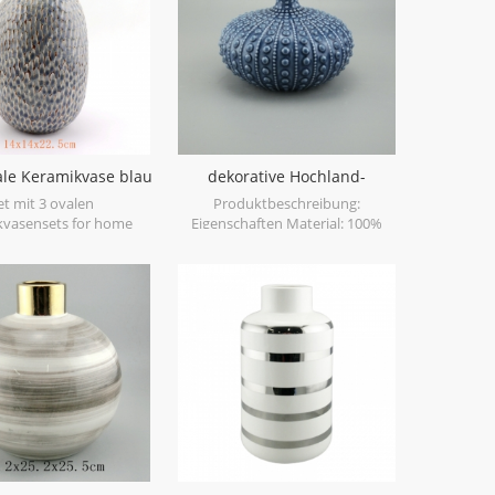
werden.
ale Keramikvase blau
dekorative Hochland-
antik
Tischvase
et mit 3 ovalen
Produktbeschreibung:
kvasensets for home
Eigenschaften Material: 100%
decor.
Keramik Hochland-Sammlung
handgemacht Vorteil: 1)
professionelle Fabrik mit reicher
Erfahrung 2) ausgezeichnete
Qualität, aber konkurrenzfähiger
Preis 3) pünktliche Lieferung
Produktspezifikation: 1. Material:
Steingut China 2. Größe: Weithals:
15.5 * 15.5 * 10cm enger Hals: 19 *
19 * 13cm 3.Farbe: Shinny blau 4.
dekorativ: ja 5. Produktpflege: nur
Handwäsche Detailfoto:
Verpackung: Luftpolsterfolie oder