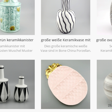
dieslindgrüne Keramikvase.
rün keramikkanister
große weiße Keramikvase mit
große ov
home deco
schwarzen Handlacklinien
amikkanister mit
Dies große keramische weiße
S
üsten Muschel Muster
Vase sind in Bone China Porzellan,
Kerami
für dekorative gemacht,
großer Fang für Ihr Zuhause und
uch als Vorratsglas,
Hochzeit dekorative Objekte
ensmittelecht und
gemacht. kann einzeln verkauft
he verwendet werden,
werden.
zellan aus Porzellan.