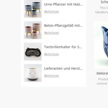
Schw
Urne Pflanzer mit Holzbeinen
This 
Weiterlesen
Tabellenv
Blickwink
verleih
frische
Beton-Pflanzgefäß mit bewaldeten Beinen zum Verkauf
Weiterlesen
Tierbrillenhalter für Schreibtisch
Weiterlesen
Lieferanten und Hersteller von Pflanzgefäßen
dekora
Weiterlesen
Produk
schöne 
Fisches 
zeigt el
Haarris
Ende. Vo
Fabrik m