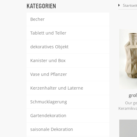
KATEGORIEN
Startsei
Becher
Tablett und Teller
dekoratives Objekt
Kanister und Box
Vase und Pflanzer
Kerzenhalter und Laterne
gro
Kerami
Schmucklagerung
Our g
Keramikva
with m
Gartendekoration
geometr
craf
saisonale Dekoration
assorted,
mo