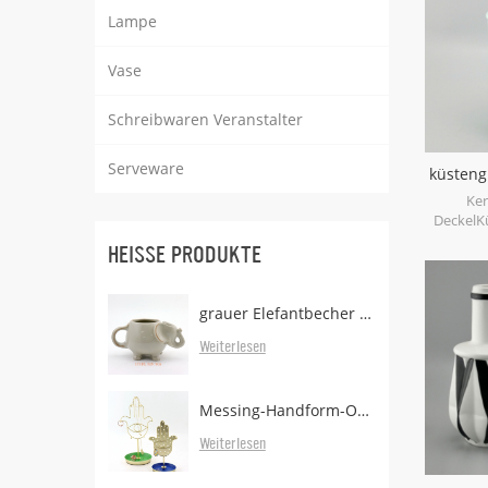
Lampe
Vase
Schreibwaren Veranstalter
Serveware
küsteng
Ker
DeckelK
grün ist 
HEISSE PRODUKTE
kann a
Leb
Handwäsc
grauer Elefantbecher mit Teebeutelhalter
aus Por
Weiterlesen
Messing-Handform-Ohrringständer mit Tablett
Weiterlesen