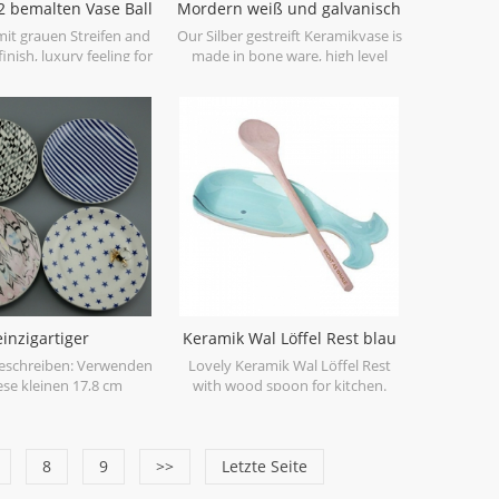
Polyfoam mit brauner Innen- und
2 bemalten Vase Ball
Mordern weiß und galvanisch
Masterbox. Geschenkbox oder
geformt
silbernen gestreiften Vase
mit grauen Streifen and
Our Silber gestreift Keramikvase is
Farbbox ist erreichbar.
inish, luxury feeling for
made in bone ware, high level
your home.
white ceramic, with hand painted
electroplating Silver.
einzigartiger
Keramik Wal Löffel Rest blau
uckplattenhalter
eschreiben: Verwenden
Lovely Keramik Wal Löffel Rest
ese kleinen 17,8 cm
with wood spoon for kitchen.
ser Platten, um Ihre
gs-Schmuckstücke zu
. Manchmal leicht und
, manchmal intensiv und
8
9
>>
Letzte Seite
orteil: 1) professionelle