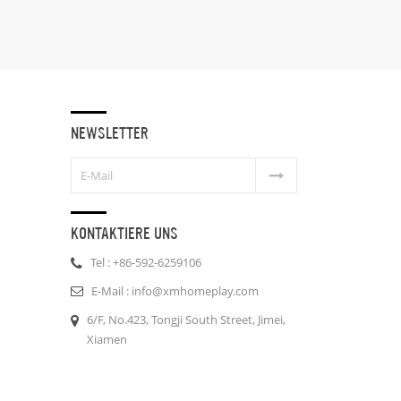
t reicher Erfahrung 2)
chnete Qualität, aber
renzfähiger Preis 3)
ktliche Lieferung
zifikation: 1. Material:
China 2. Größe: 17,8 *
,7 cm 3. Farbe: bunt 4.
ja 5. Produktpflege: nur
NEWSLETTER
äsche Detailfoto:
: Luftpolsterfolie oder
mit brauner Innen- und
x. Geschenkbox oder
ox ist erreichbar.
KONTAKTIERE UNS
Tel : +86-592-6259106
E-Mail : info@xmhomeplay.com
6/F, No.423, Tongji South Street, Jimei,
Xiamen