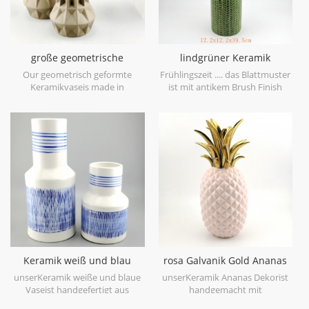
große geometrische
lindgrüner Keramik
Keramikvase braun 3er Set
Vasenblatt Patten
Our geometrisch geformte
Frühlingszeit .... das Blattmuster
Keramikvaseis made in
ist mit antikem Brush Finish
stoneware with matt glaze
geprägt, bringt Sie auf den
material in geometric shapes,it is
ersten Blick in den Frühling. es
hand-crafted with three sizes
ist aus Feinsteinzeug in China
assorted,very nice fit with your
gefertigt, bekommen mehr
modern furniture.
Frühlingsstimmung versuchen
Sie dieslindgrüne Keramikvase.
Keramik weiß und blau
rosa Galvanik Gold Ananas
Tischvase Hand malen
Figur Haus Deko
unserKeramik weiße und blaue
unserKeramik Ananas Dekorist
Vaseist handgefertigt aus
handgemacht mit
hochwertigem weißem
galvanisierengold auf Blatt,