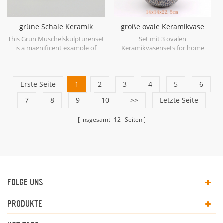
grüne Schale Keramik
große ovale Keramikvase
Skulptur Set
blau antik
This Grün Muschelskulpturenset
Set mit 3 ovalen
is a magnificent example of
Keramikvasensets for home
ceramic at its finest in soft
decor.
shades of Green.
Erste Seite
1
2
3
4
5
6
7
8
9
10
>>
Letzte Seite
insgesamt
12
Seiten
FOLGE UNS
PRODUKTE