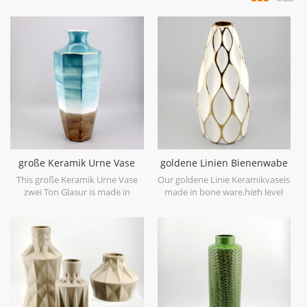
große Keramik Urne Vase
goldene Linien Bienenwabe
zwei Ton Glasur
keramische weiße Vase
This große Keramik Urne Vase
Our goldene Linie Keramikvaseis
zwei Ton Glasur is made in
made in bone ware,high level
stoneware with reactive glaze
white ceramic,with hand painted
material to present two tone
electroplating gold.
colors,it is hand crafted so the
color is variance,two size
options with 19.7''h and 16.7''h.