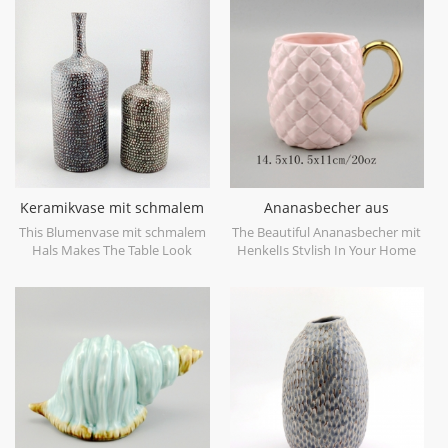
objects. Can be sold individually.
dekorative Objekte gemacht.
kann einzeln verkauft werden.
Keramikvase mit schmalem
Ananasbecher aus
Hals
goldfarbenem Keramik
This Blumenvase mit schmalem
The Beautiful Ananasbecher mit
Hals Makes The Table Look
HenkelIs Stylish In Your Home
Beautiful!
And Office.