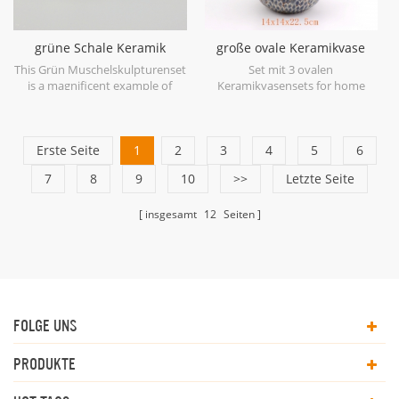
grüne Schale Keramik
große ovale Keramikvase
Skulptur Set
blau antik
This Grün Muschelskulpturenset
Set mit 3 ovalen
is a magnificent example of
Keramikvasensets for home
ceramic at its finest in soft
decor.
shades of Green.
Erste Seite
1
2
3
4
5
6
7
8
9
10
>>
Letzte Seite
insgesamt
12
Seiten
FOLGE UNS
PRODUKTE