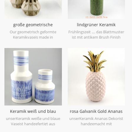
große geometrische
lindgrüner Keramik
Keramikvase braun 3er Set
Vasenblatt Patten
Our geometrisch geformte
Frühlingszeit .... das Blattmuster
Keramikvaseis made in
ist mit antikem Brush Finish
stoneware with matt glaze
geprägt, bringt Sie auf den
material in geometric shapes,it is
ersten Blick in den Frühling. es
hand-crafted with three sizes
ist aus Feinsteinzeug in China
assorted,very nice fit with your
gefertigt, bekommen mehr
modern furniture.
Frühlingsstimmung versuchen
Sie dieslindgrüne Keramikvase.
Keramik weiß und blau
rosa Galvanik Gold Ananas
Tischvase Hand malen
Figur Haus Deko
unserKeramik weiße und blaue
unserKeramik Ananas Dekorist
Vaseist handgefertigt aus
handgemacht mit
hochwertigem weißem
galvanisierengold auf Blatt,