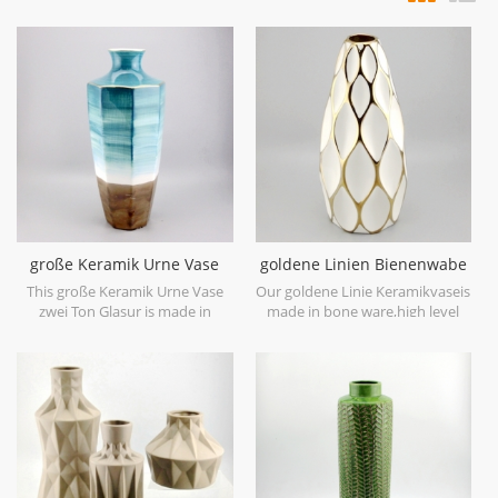
große Keramik Urne Vase
goldene Linien Bienenwabe
zwei Ton Glasur
keramische weiße Vase
This große Keramik Urne Vase
Our goldene Linie Keramikvaseis
zwei Ton Glasur is made in
made in bone ware,high level
stoneware with reactive glaze
white ceramic,with hand painted
material to present two tone
electroplating gold.
colors,it is hand crafted so the
color is variance,two size
options with 19.7''h and 16.7''h.