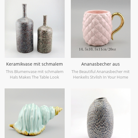
objects. Can be sold individually.
dekorative Objekte gemacht.
kann einzeln verkauft werden.
Keramikvase mit schmalem
Ananasbecher aus
Hals
goldfarbenem Keramik
This Blumenvase mit schmalem
The Beautiful Ananasbecher mit
Hals Makes The Table Look
HenkelIs Stylish In Your Home
Beautiful!
And Office.