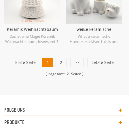
Keramik Weihnachtsbaum
weiße keramische
Bonbonglas weiß 3-Tier
Hundekeksgläser mit
Das ist eine Magie Keramik
What a keramische
Goldfarbe
Weihnachtsbaum , insgesamt 3-
Hundekeksgläser, this is one
Tier-Speicher.
pup who loves his treats
Erste Seite
1
2
>>
Letzte Seite
insgesamt
2
Seiten
FOLGE UNS
PRODUKTE