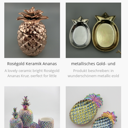
einige kleine Dinge oder
storage in kitchen.
Schmuck zu sein, Sie können
Süßigkeiten und Kleinigkeiten
hier, für große Größe können Sie
Lebensmittel oder Früchte
setzen.
Roségold Keramik Ananas
metallisches Gold- und
Vorratsglas
Silberananas-Schmuckteller
A lovely ceramic bright Roségold
Produkt beschreiben: in
Ananas Krug, perfect for little
wunderschönem metallic-gold
bits and bobs.
ist diese ananas perfekt für
schmuck und schmuck. es
macht auch eine glamouröse
Seifenschale. Vorteil: 1)
professionelle Fabrik mit reicher
Erfahrung 2) ausgezeichnete
Qualität, aber konkurrenzfähiger
Preis 3) pünktliche Lieferung
Produktspezifikation: 1.
Material: Steingut China 2.