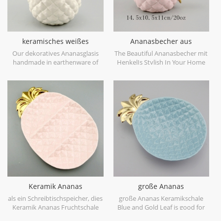
keramisches weißes
Ananasbecher aus
dekoratives Ananasglas mit
goldfarbenem Keramik
Our dekoratives Ananasglasis
The Beautiful Ananasbecher mit
Golddeckel
handmade in earthenware of
HenkelIs Stylish In Your Home
China,with a elegant metallic
And Office.
gold leaf lid,can be used as a
decorative canister,or
decorative object only. Can be
smaller and filled with was as a
candle holder. Hand wash only.
Keramik Ananas
große Ananas
Fruchtschale rosa blau
Keramikschale blau und
als ein Schreibtischspeicher, dies
große Ananas Keramikschale
Blattgold
Keramik Ananas Fruchtschale
Blue and Gold Leaf is good for
rosa blau ist gut, ein Speicher für
food loading and fruits. It's nice