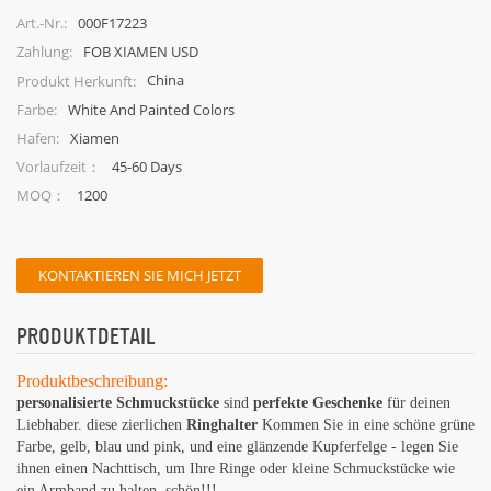
mehreren geometrischen Formen.
000F17223
Art.-Nr.:
FOB XIAMEN USD
Zahlung:
China
Produkt Herkunft:
White And Painted Colors
Farbe:
Xiamen
Hafen:
45-60 Days
Vorlaufzeit：
1200
MOQ：
KONTAKTIEREN SIE MICH JETZT
PRODUKTDETAIL
Produktbeschreibung:
personalisierte Schmuckstücke
sind
perfekte Geschenke
für deinen
Liebhaber. diese zierlichen
Ringhalter
Kommen Sie in eine schöne grüne
Farbe, gelb, blau und pink, und eine glänzende Kupferfelge - legen Sie
ihnen einen Nachttisch, um Ihre Ringe oder kleine Schmuckstücke wie
ein Armband zu halten. schön!!!