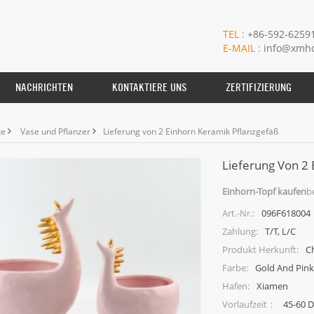
TEL :
+86-592-6259
E-MAIL :
info@xmho
NACHRICHTEN
KONTAKTIERE UNS
ZERTIFIZIERUNG
te
Vase und Pflanzer
Lieferung von 2 Einhorn Keramik Pflanzgefäß
Lieferung Von 2 
Einhorn-Topf kaufen
b
096F618004
Art.-Nr.:
T/T, L/C
Zahlung:
C
Produkt Herkunft:
Gold And Pink
Farbe:
Xiamen
Hafen:
45-60 
Vorlaufzeit：