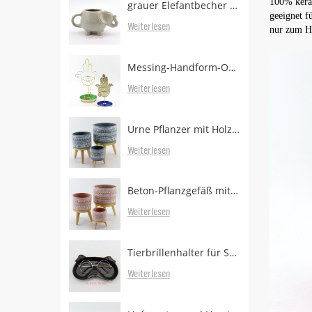
100% ker
grauer Elefantbecher mit Teebeutelhalter
geeignet f
Weiterlesen
nur zum H
Messing-Handform-Ohrringständer mit Tablett
Weiterlesen
Urne Pflanzer mit Holzbeinen
Weiterlesen
Beton-Pflanzgefäß mit bewaldeten Beinen zum Verkauf
Weiterlesen
Tierbrillenhalter für Schreibtisch
Weiterlesen