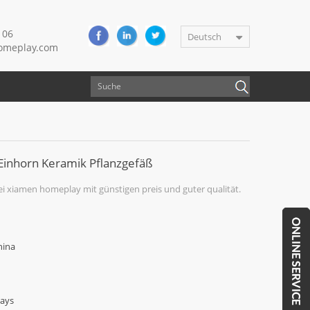
106
Deutsch
meplay.com
Einhorn Keramik Pflanzgefäß
ei xiamen homeplay mit günstigen preis und guter qualität.
hina
Days