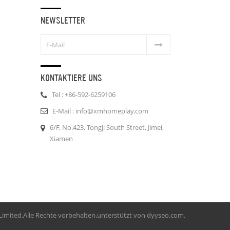
NEWSLETTER
KONTAKTIERE UNS
Tel : +86-592-6259106
E-Mail : info@xmhomeplay.com
6/F, No.423, Tongji South Street, Jimei,
Xiamen
imited.Alle Rechte vorbehalten.unterstützt von
dyyseo.com
.