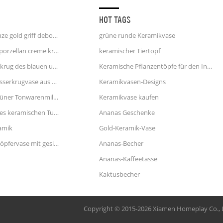
HOT TAGS
einhorn kaffeetasse 25 unze gold griff debossed finish
grüne runde Keramikvase
weiße und blaue streifen porzellan creme krug wasserkrug
keramischer Tiertopf
weißer keramischer Milchkrug des blauen und rosa Tupfens
Keramische Pflanzentöpfe für den Innenbereich
Große blaue und rote Wasserkrugvase aus Keramik
Keramikvasen-Designs
Küchengeschirr kleiner grüner Tonwarenmilchkrug
Keramikvase kaufen
blauer und weißer Krug des keramischen Tupfens
Ananas Geschenke
amik
Gold-Keramik-Vase
zara home style terrazzotöpfervase mit gesicht
Ananas-Becher
Ananas-Kaffeetasse
Kaktusbecher
Copyright © 2015-2026 Xiamen Homeplay Co., L