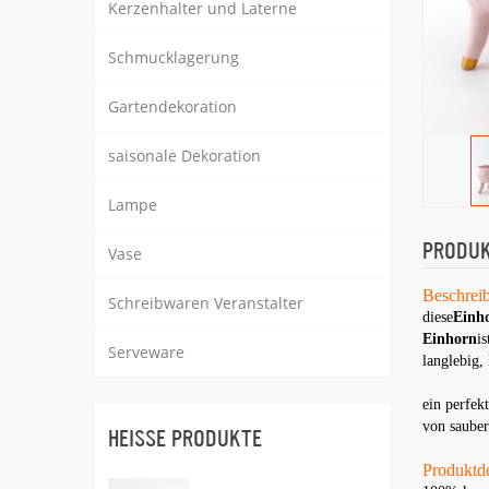
Kerzenhalter und Laterne
Schmucklagerung
Gartendekoration
saisonale Dekoration
Lampe
PRODUK
Vase
Beschrei
Schreibwaren Veranstalter
diese
Einho
Einhorn
i
Serveware
langlebig,
ein perfek
von sauber
HEISSE PRODUKTE
Produktde