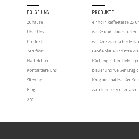
FOLGE UNS
PRODUKTE
Zuhause
Über Uns
Produkte
Zertifikat
Nachrichten
Kontaktiere Uns
Sitemap
Krug aus mattweißer Ker
Blog
Xml