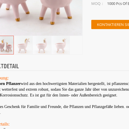
1000 Pcs Of 
MOQ：
KONTAKTIEREN SIE
TDETAIL
bung:
rn Pflanzer
wird aus den hochwertigsten Materialien hergestellt, ist pflanzen
st wetterfest und extrem robust, sodass Sie das ganze Jahr über von unzureichen
 Korrosionsschutz. Es ist gut für den Innen- oder Außenbereich geeignet.
tes Geschenk für Familie und Freunde, die Pflanzen und Pflanzgefäße lieben. 
.
tails: