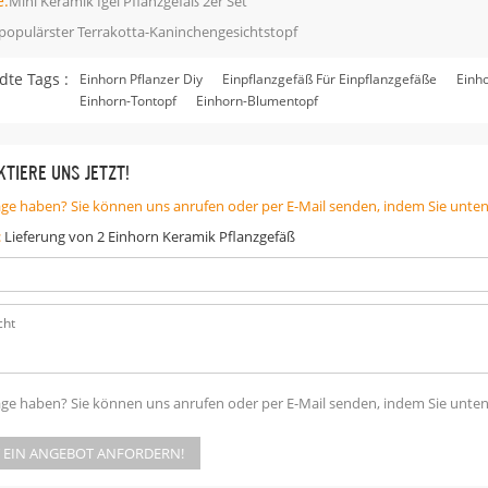
e:
Mini Keramik Igel Pflanzgefäß 2er Set
populärster Terrakotta-Kaninchengesichtstopf
te Tags :
Einhorn Pflanzer Diy
Einpflanzgefäß Für Einpflanzgefäße
Einh
Einhorn-Tontopf
Einhorn-Blumentopf
TIERE UNS JETZT!
age haben? Sie können uns anrufen oder per E-Mail senden, indem Sie unte
:
Lieferung von 2 Einhorn Keramik Pflanzgefäß
age haben? Sie können uns anrufen oder per E-Mail senden, indem Sie unte
T EIN ANGEBOT ANFORDERN!