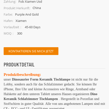
Fob Xiamen Usd
Zahlung:
China
Produkt Herkunft:
Purple And Gold
Farbe:
Xiamen
Hafen:
45-60 Days
Vorlaufzeit：
300
MOQ：
KONTAKTIEREN SIE MICH JETZT
PRODUKTDETAIL
Produktbeschreibung:
unser
Dinosaurier Form Keramik Tischlampe
ist nicht nur für die
Lobby, sondern auch für das Schlafzimmer gedacht. Sie können Ihr
iPhone, Ihre Uhr und kleine Accessoires wie Ringe, Armband oder
Halskette auf dem unteren Tablett unseres Hauses organisieren
Dino
Keramik
Schlafzimmer Tischlampen
. Hergestellt in Porzellan und
Stoffschirm in guter Qualität. Alle von uns angebotenen Lampen sind mit
CE-, FCC- und UL-Zertifikaten ausgestattet.