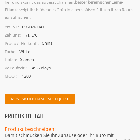
hell und skurril, das äußerst charmant
bester keramischer Lama-
Pflanzer
zeigt Ihr blühendes Grün in einem süßen Stil, um Ihren Raum
aufzufrischen.
096F618040
Art.-Nr.:
T/T, L/C
Zahlung:
China
Produkt Herkunft:
White
Farbe:
Xiamen
Hafen:
45-60days
Vorlaufzeit：
1200
MOQ：
KONTAKTIEREN SIE MICH JETZT
PRODUKTDETAIL
Produkt beschreiben:
Damit schmücken Sie Ihr Zuhause oder Ihr Büro mit