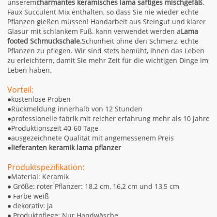
unserem
charmantes keramisches lama saftiges mischgefäß
.
Faux Succulent Mix enthalten, so dass Sie nie wieder echte
Pflanzen gießen müssen! Handarbeit aus Steingut und klarer
Glasur mit schlankem Fuß. kann verwendet werden a
Lama
footed Schmuckschale.
Schönheit ohne den Schmerz, echte
Pflanzen zu pflegen. Wir sind stets bemüht, Ihnen das Leben
zu erleichtern, damit Sie mehr Zeit für die wichtigen Dinge im
Leben haben.
Vorteil:
●kostenlose Proben
●Rückmeldung innerhalb von 12 Stunden
●professionelle fabrik mit reicher erfahrung mehr als 10 jahre
●Produktionszeit 40-60 Tage
●ausgezeichnete Qualität mit angemessenem Preis
●
lieferanten keramik lama pflanzer
Produktspezifikation:
●
Material: Keramik
●
Größe: roter Pflanzer: 18,2 cm, 16,2 cm und 13,5 cm
●
Farbe weiß
●
dekorativ: ja
●
Produktpflege: Nur Handwäsche