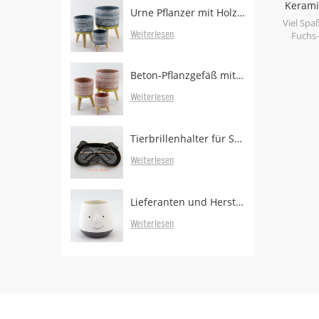
Kerami
Urne Pflanzer mit Holzbeinen
b
Viel Spa
Weiterlesen
Fuchs-
glänze
Beton-Pflanzgefäß mit bewaldeten Beinen zum Verkauf
Weiterlesen
Tierbrillenhalter für Schreibtisch
Weiterlesen
Lieferanten und Hersteller von Pflanzgefäßen
Weiterlesen