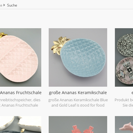
te
Suche
Ananas Fruchtschale
große Ananas Keramikschale
rosa blau
blau und Blattgold
Schm
chreibtischspeicher, dies
große Ananas Keramikschale Blue
Produkt b
 Ananas Fruchtschale
and Gold Leaf is good for food
Sie di
ist gut, ein Speicher für
loading and fruits. It's nice
Durchmes
eine Dinge oder Schmuck
storage in kitchen.
Lieblin
 Sie können Süßigkeiten
speichern
igkeiten hier, für große
verspielt
nnen Sie Lebensmittel
launisch. V