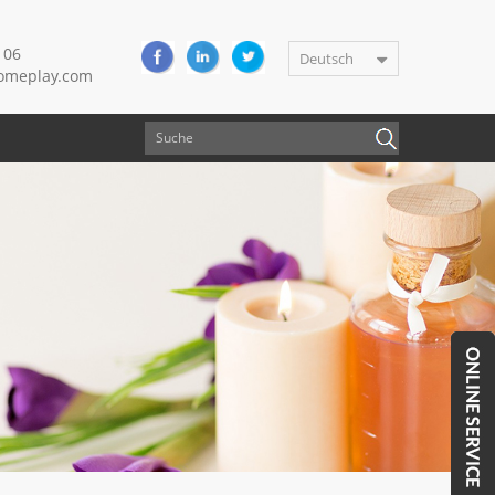
106
Deutsch
meplay.com