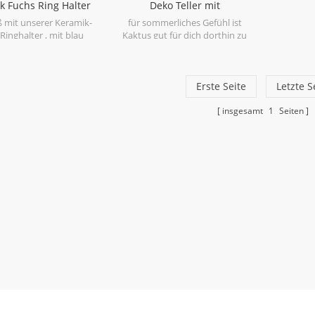
Polyfoam mit brauner Innen- und
k Fuchs Ring Halter
Deko Teller mit
Masterbox. Geschenkbox oder
lau und weiß
handbemalten Kaktus und
ß mit unserer Keramik-
für sommerliches Gefühl ist
Farbbox ist erreichbar.
Goldrand
Ringhalter , mit blau
Kaktus gut für dich dorthin zu
nd und bisquie weiß.
gelangen. Probier unser Keramik
Kaktus Teller .
Erste Seite
Letzte S
insgesamt
1
Seiten