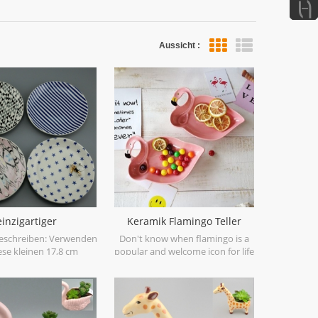
Aussicht :
Listenansicht
einzigartiger
Keramik Flamingo Teller
uckplattenhalter
Trinket Gericht
eschreiben: Verwenden
Don't know when flamingo is a
ese kleinen 17,8 cm
popular and welcome icon for life
ser Platten, um Ihre
collection,but it really can become
gs-Schmuckstücke zu
a bright icon in your home
. Manchmal leicht und
collection. Flamingo Catchall,
, manchmal intensiv und
wow..
orteil: 1) professionelle