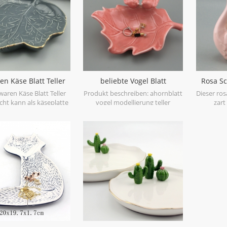
r Früchte setzen.
Fabrik mi
ausgezei
konkur
pün
Produktspe
Steingut 
17,8 * 2
dekorativ: 
Handw
n Käse Blatt Teller
beliebte Vogel Blatt
Rosa Sc
Verpackung
Ring Gericht
Keramikplatte
Min
aren Käse Blatt Teller
Produkt beschreiben: ahornblatt
Dieser ro
Polyfoam 
cht kann als käseplatte
vogel modellierung teller
zart
Masterbo
det werden, oder ein
servierplatte keramik kreative
Tischdeko
Farbb
 schmuckstück könnte
dekoration küchentisch
Pflanzer f
in. mit hang farbe echt
dekoration geschenke Vorteil: 1)
od
 und finish, bling bling
professionelle Fabrik mit reicher
Zimmerp
er schmuckkollektion.
Erfahrung 2) ausgezeichnete
Qualität, aber konkurrenzfähiger
Preis 3) pünktliche Lieferung
Produktspezifikation: 1. Material:
Steingut China 2. Größe: 18 * 14 *
6cm 3. Farbe: Rosa 4. dekorativ: ja
5. Produktpflege: nur
Handwäsche Detailfoto:
Verpackung: Luftpolsterfolie oder