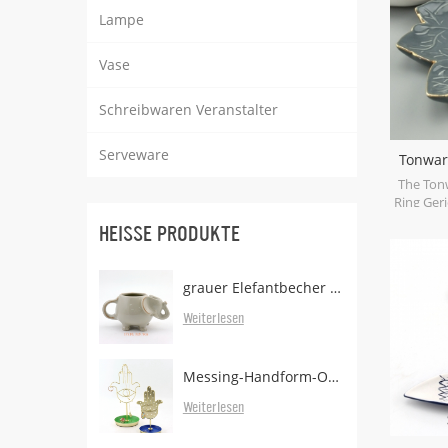
ode
Lampe
Vase
Schreibwaren Veranstalter
Serveware
Tonware
The Tonw
Ring Geri
verwen
HEISSE PRODUKTE
kleines
schön se
gold edge
grauer Elefantbecher mit Teebeutelhalter
mit ihr
Weiterlesen
Messing-Handform-Ohrringständer mit Tablett
Weiterlesen