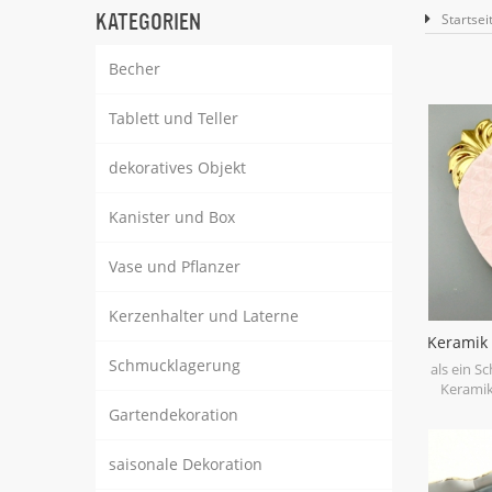
KATEGORIEN
Startsei
Becher
Tablett und Teller
dekoratives Objekt
Kanister und Box
Vase und Pflanzer
Kerzenhalter und Laterne
Keramik 
Schmucklagerung
als ein S
Keramik
rosa blau 
Gartendekoration
einige kl
zu sein,
saisonale Dekoration
und Klein
Größe kö