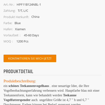
HPF11B124NBL-1
Art.-Nr.:
T/T, L/C
Zahlung:
China
Produkt Herkunft:
Blue
Farbe:
Xiamen
Hafen:
45-60 Days
Vorlaufzeit：
1200 Pcs
MOQ：
KONTAKTIEREN SIE MICH JETZT
PRODUKTDETAIL
Produktbeschreibung:
ein
schönes Teekannenvogelhaus
. eine neuartige Idee, die Ihre
Vogelbeobachtungserfahrung verbessern wird. Hauptfarbe blau mit einer
Teekannenform, kann wie behandelt werden
Teekanne
Vogelfutterspender
auch. ungefähre Größe ist 4,7 '' h und 6,7 ''
Durchmesser. Farben können bei Bedarf angepasst werden.