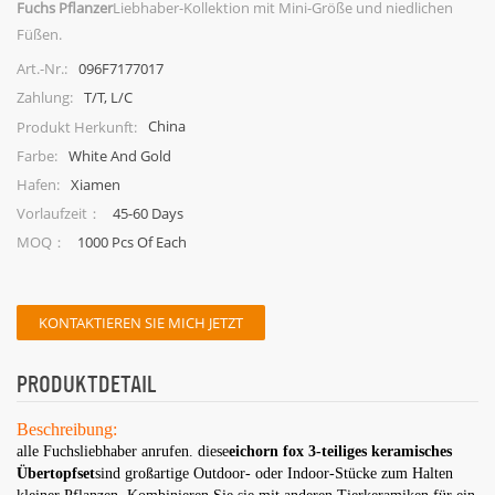
Fuchs Pflanzer
Liebhaber-Kollektion mit Mini-Größe und niedlichen
Füßen.
096F7177017
Art.-Nr.:
T/T, L/C
Zahlung:
China
Produkt Herkunft:
White And Gold
Farbe:
Xiamen
Hafen:
45-60 Days
Vorlaufzeit：
1000 Pcs Of Each
MOQ：
KONTAKTIEREN SIE MICH JETZT
PRODUKTDETAIL
Beschreibung:
alle Fuchsliebhaber anrufen. diese
eichorn fox 3-teiliges keramisches
Übertopfset
sind großartige Outdoor- oder Indoor-Stücke zum Halten