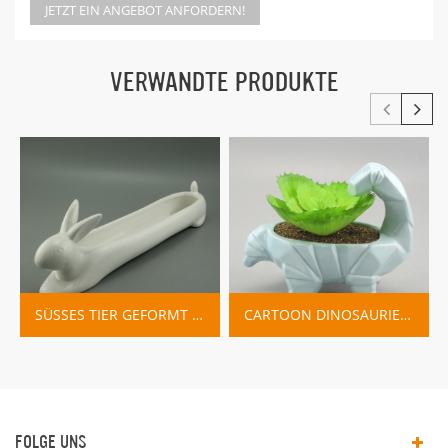
JETZT EIN ANGEBOT ANFORDERN!
VERWANDTE PRODUKTE
SÜSSES TIER GEFORMT CARTOON DEKORATION PFLANZER BLUMENTÖPFE
CARTOON DINOSAURIER KERAMIK PFLANZER TÖPFE
FOLGE UNS