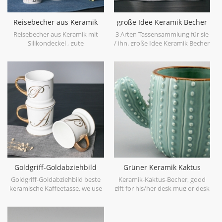
Reisebecher aus Keramik
große Idee Keramik Becher
mit Silikondeckel
Designs Sammlung
Reisebecher aus Keramik mit
3 Arten Tassensammlung für sie
Silikondeckel , gute
/ ihn. große Idee Keramik Becher
Geschenkoptionen für sie / ihn.
Designs Sammlung.
Goldgriff-Goldabziehbild
Grüner Keramik Kaktus
beste keramische
Becher Hersteller
Goldgriff-Goldabziehbild beste
Keramik-Kaktus-Becher, good
Kaffeetasse
keramische Kaffeetasse, we use
gift for his/her desk mug or desk
our best porcelain material, it's
deco.
strong and heavy enough, great
white color with gold handle.