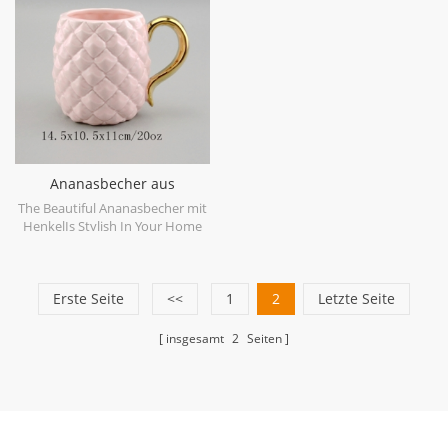
Ananasbecher aus
goldfarbenem Keramik
The Beautiful Ananasbecher mit
HenkelIs Stylish In Your Home
And Office.
Erste Seite
<<
1
2
Letzte Seite
insgesamt
2
Seiten