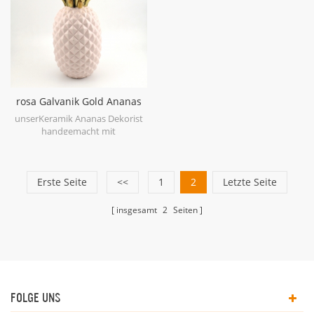
rosa Galvanik Gold Ananas
Figur Haus Deko
unserKeramik Ananas Dekorist
handgemacht mit
galvanisierengold auf Blatt,
weißer Glasur oder blauer Glasur
unten, in einem glänzenden
Goldende, ist eine sehr nette
Erste Seite
<<
1
2
Letzte Seite
dekorative Ananas in Ihrem
Tisch.
insgesamt
2
Seiten
FOLGE UNS